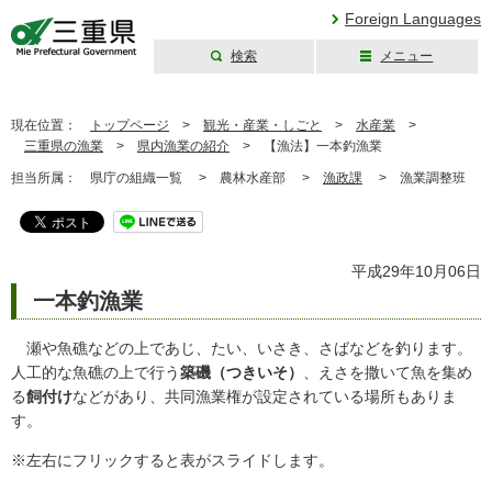
Foreign Languages
検索
メニュー
三重県公式ウェブ
サイト
現在位置：
トップページ
>
観光・産業・しごと
>
水産業
>
三重県の漁業
>
県内漁業の紹介
>
【漁法】一本釣漁業
担当所属：
県庁の組織一覧 >
農林水産部 >
漁政課
>
漁業調整班
平成29年10月06日
一本釣漁業
瀬や魚礁などの上であじ、たい、いさき、さばなどを釣ります。
人工的な魚礁の上で行う
築磯（つきいそ）
、えさを撒いて魚を集め
る
飼付け
などがあり、共同漁業権が設定されている場所もありま
す。
※左右にフリックすると表がスライドします。