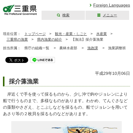
Foreign Languages
検索
メニュー
三重県公式ウェブ
サイト
現在位置：
トップページ
>
観光・産業・しごと
>
水産業
>
三重県の漁業
>
県内漁業の紹介
>
【漁法】採介藻漁業
担当所属：
県庁の組織一覧 >
農林水産部 >
漁政課
>
漁業調整班
平成29年10月06日
採介藻漁業
岸近くで手を使って採るものから、少し沖で鉤やジョレンにより
船で行うものまで、多様なものがあります。わかめ、てんぐさなど
の藻類やさざえ、とこぶしなどを採るもの、船でジョレンを用いて
あさり等の２枚貝を採るものなどがあります。