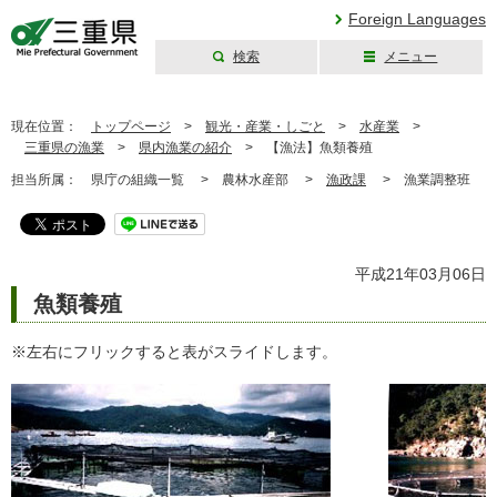
Foreign Languages
検索
メニュー
三重県公式ウェブ
サイト
現在位置：
トップページ
>
観光・産業・しごと
>
水産業
>
三重県の漁業
>
県内漁業の紹介
>
【漁法】魚類養殖
担当所属：
県庁の組織一覧 >
農林水産部 >
漁政課
>
漁業調整班
平成21年03月06日
魚類養殖
※左右にフリックすると表がスライドします。