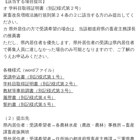
【該当する場合提出】
オ 学科目取得証明書（別記様式第２号）
家畜改良増殖法施行規則第２４条の２に該当する方のみ提出してく
ださい。
カ 県外居住の方で受講希望の場合は、当該都道府県の畜産主務課長
の推薦書
ただし、県内居住者を優先します。県外居住者の受講は県内居住者
で募集人員に達しなかった場合のみ可能となりますので、ご了解の
うえお申込みください。
各種様式（wordファイル）
受講申込書（別記様式第１号）
学科目取得証明書（別記様式第２号）
教材等事前調書（別記様式第３号）
履歴書（別記様式第４号）
誓約書（別記様式第５号）
（２）提出先
県内居住者：受講希望者→各農林水産（農政・農林）事務所→畜産
課畜産振興班
県外居住者：受講希望者→住所地の都道府県畜産主務課→三重県農