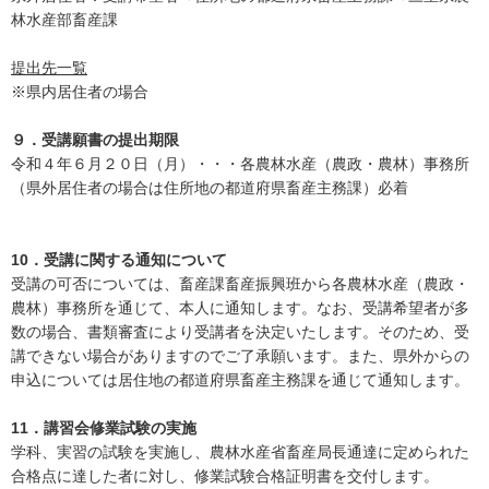
林水産部畜産課
提出先一覧
※県内居住者の場合
９．受講願書の提出期限
令和４年６月２０日（月）・・・各農林水産（農政・農林）事務所
（県外居住者の場合は住所地の都道府県畜産主務課）必着
10．受講に関する通知について
受講の可否については、畜産課畜産振興班から各農林水産（農政・
農林）事務所を通じて、本人に通知します。なお、受講希望者が多
数の場合、書類審査により受講者を決定いたします。そのため、受
講できない場合がありますのでご了承願います。また、県外からの
申込については居住地の都道府県畜産主務課を通じて通知します。
11．講習会修業試験の実施
学科、実習の試験を実施し、農林水産省畜産局長通達に定められた
合格点に達した者に対し、修業試験合格証明書を交付します。