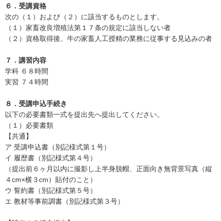
６．受講資格
次の（１）および（２）に該当するものとします。
（１）家畜改良増殖法第１７条の規定に該当しない者
（２）資格取得後、牛の家畜人工授精の業務に従事する見込みの者
７．講習内容
学科 ６８時間
実習 ７４時間
８．受講申込手続き
以下の必要書類一式を提出先へ提出してください。
（１）必要書類
【共通】
ア 受講申込書（別記様式第１号）
イ 履歴書（別記様式第４号）
（提出前６ヶ月以内に撮影し上半身脱帽、正面向き無背景写真（縦
４cm×横３cm）貼付のこと）
ウ 誓約書（別記様式第５号）
エ 教材等事前調書（別記様式第３号）