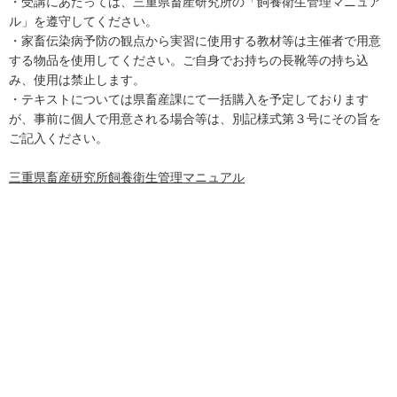
・受講にあたっては、三重県畜産研究所の「飼養衛生管理マニュア
ル」を遵守してください。
・家畜伝染病予防の観点から実習に使用する教材等は主催者で用意
する物品を使用してください。ご自身でお持ちの長靴等の持ち込
み、使用は禁止します。
・テキストについては県畜産課にて一括購入を予定しております
が、事前に個人で用意される場合等は、別記様式第３号にその旨を
ご記入ください。
三重県畜産研究所飼養衛生管理マニュアル