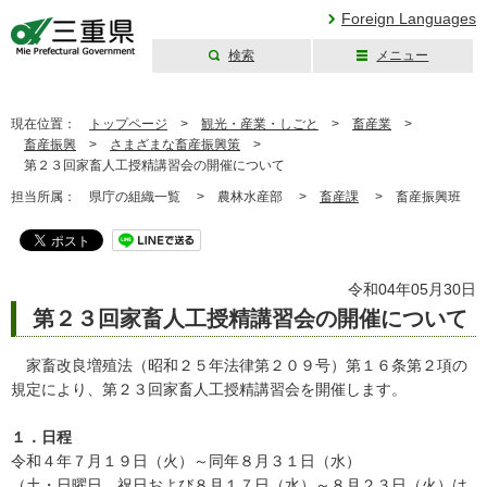
Foreign Languages
検索
メニュー
三重県公式ウェブ
サイト
現在位置：
トップページ
>
観光・産業・しごと
>
畜産業
>
畜産振興
>
さまざまな畜産振興策
>
第２３回家畜人工授精講習会の開催について
担当所属：
県庁の組織一覧 >
農林水産部 >
畜産課
>
畜産振興班
令和04年05月30日
第２３回家畜人工授精講習会の開催について
家畜改良増殖法（昭和２５年法律第２０９号）第１６条第２項の
規定により、第２３回家畜人工授精講習会を開催します。
１．日程
令和４年７月１９日（火）～同年８月３１日（水）
（土・日曜日、祝日および８月１７日（水）～８月２３日（火）は