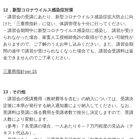
12．新型コロナウイルス感染症対策
・講習会の受講にあたり、新型コロナウイルス感染症拡大防止に向
けた「三重県指針」に従い、体調管理を十分に行ってください。
・講習会期間中に新型コロナウイルス感染症に感染し、講習が受け
られなかった場合、家畜人工授精師免許の取得ができない可能性が
ありますので、ご了解のうえお申し込みください。また、講習会期
間の途中で講習が受けられなくなった場合でも、講習会受講料は返
金できませんのでご了承ください。
三重県指針ver.15
13．その他
・講習会の受講費用（教材費等を含む）の納入については、受講決
定後に本県が発行する納入通知書により納入してください。なお、
受講料は受講に係る費用を受講者数で按分し決定しますので、受講
人数により変動します。
（参考）７名受講の場合、一人あたり６～７万円程度の見込み（テ
キスト代込み）。