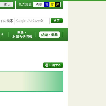
色の変更
拡大
標準
青
黄
黒
ト内検索
県政・
り
組織・業務
お知らせ情報
印刷する