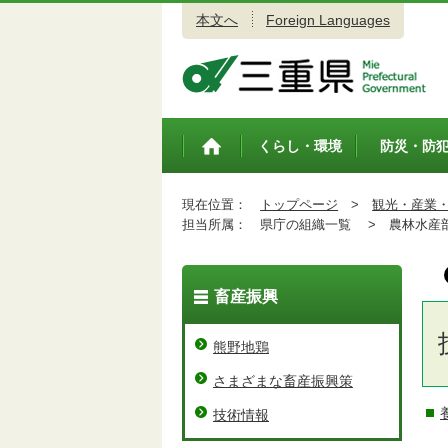
本文へ
Foreign Languages
三重県公式ウェブサイト
くらし・環境
防災・防
トップペ
ージ
現在位置：
トップページ
>
観光・産業
担当所属：
県庁の組織一覧 >
農林水産
畜産振興
熊野地鶏
さまざまな畜産振興策
技術情報