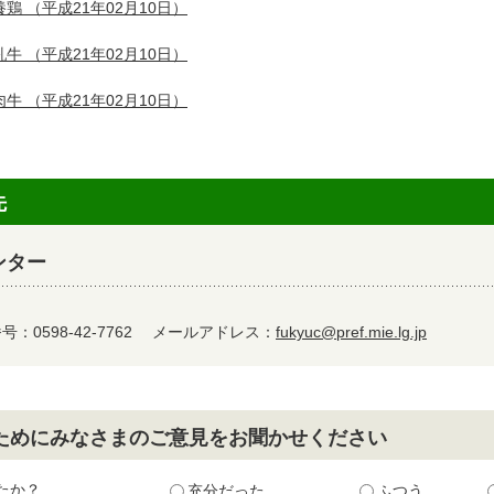
養鶏
（平成21年02月10日）
乳牛
（平成21年02月10日）
肉牛
（平成21年02月10日）
先
ンター
：0598-42-7762
メールアドレス：
fukyuc@pref.mie.lg.jp
ためにみなさまのご意見をお聞かせください
たか？
充分だった
ふつう