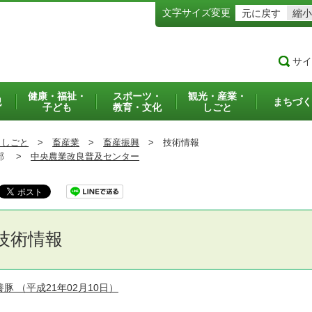
文字サイズ変更
元に戻す
縮小
サイ
健康・福祉・
スポーツ・
観光・産業・
犯
まちづく
子ども
教育・文化
しごと
・しごと
>
畜産業
>
畜産振興
>
技術情報
部 >
中央農業改良普及センター
技術情報
養豚
（平成21年02月10日）