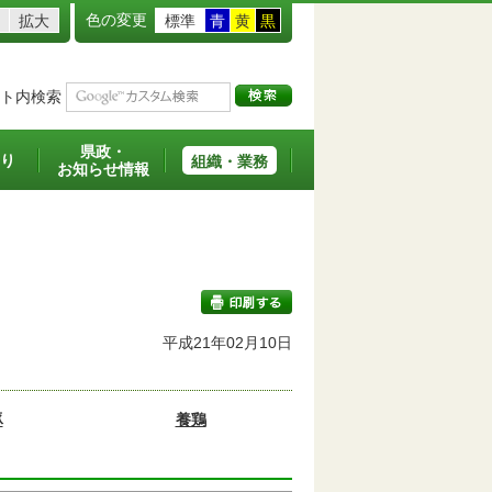
色の変更
拡大
標準
青
黄
黒
ト内検索
県政・
り
組織・業務
お知らせ情報
平成21年02月10日
印刷する
豚
養鶏