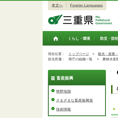
本文へ
Foreign Languages
三重県公式ウェブサイト
くらし・環境
防災・防
トップペ
ージ
現在位置：
トップページ
>
観光・産業
担当所属：
県庁の組織一覧 >
農林水産
畜産振興
熊野地鶏
さまざまな畜産振興策
技術情報