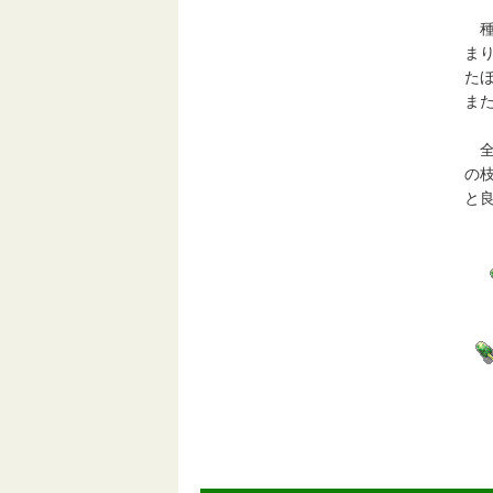
種
ま
た
ま
全
の
と