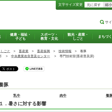
文字サイズ変更
元に戻す
縮小
サイ
健康・福祉・
スポーツ・
観光・産業・
犯
まちづく
子ども
教育・文化
しごと
・しごと
>
畜産業
>
畜産振興
>
技術情報
>
養豚
部 >
中央農業改良普及センター
>
専門技術室(畜産普及課)
養豚
乳牛
肉牛
養
１．暑さに対する影響