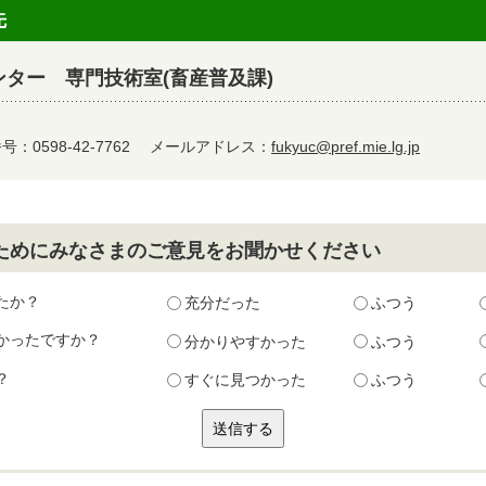
先
ター 専門技術室(畜産普及課)
：0598-42-7762
メールアドレス：
fukyuc@pref.mie.lg.jp
ためにみなさまのご意見をお聞かせください
たか？
充分だった
ふつう
かったですか？
分かりやすかった
ふつう
？
すぐに見つかった
ふつう