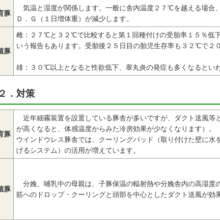
気温と湿度が関係します。一般に舎内温度２７℃を越える場合、
育豚
Ｄ．Ｇ（１日増体重）が減少します。
雌：２７℃と３２℃で比較すると第１回種付けの受胎率１５％低
いう報告もあります。受胎後２５日目の胎児生存率も３２℃で２
殖豚
雄：３０℃以上となると性欲低下、睾丸炎の発症も多くなるとい
２．対策
近年細霧装置を設置している豚舎が多いですが、ダクト送風等と
が高くなると、体感温度からみた冷房効果が少なくなります）。
育豚
ウインドウレス豚舎では、クーリングパッド（取り付けた壁に水
げるシステム）の活用が増えています。
分娩、哺乳中の母親は、子豚保温の輻射熱や分娩舎内の高湿度
殖豚
筋へのドロップ・クーリングと頭部を中心としたダクト送風が効