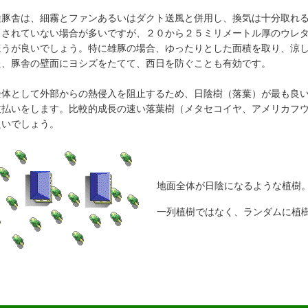
豚舎は、細霧とファンあるいはダクト送風と併用し、換気は十分取れる
りされていない場合が多いですが、２０から２５ミリメートル厚のウレ
ほうが良いでしょう。特に雄豚の場合、ゆったりとした面積を取り、涼
た、豚舎の壁面にヨシズをたてて、西日を防ぐことも有効です。
体として外部からの熱侵入を阻止するため、日陰樹（落葉）が最も良い
枝払いをします。比較的成長の速い落葉樹（メタセコイヤ、アメリカフ
良いでしょう。
地面全体が日陰になるような植樹
一列植樹ではなく、ランダムに植