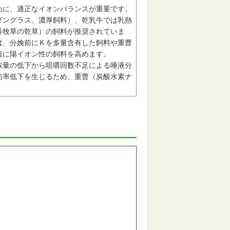
めに、適正なイオンバランスが重要です。
ダングラス、濃厚飼料）、乾乳牛では乳熱
科牧草の乾草）の飼料が推奨されていま
は、分娩前にＫを多量含有した飼料や重曹
後に陽イオン性の飼料を高めます。
取量の低下から咀嚼回数不足による唾液分
肪率低下を生じるため、重曹（炭酸水素ナ