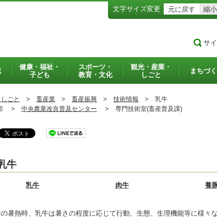
文字サイズ変更
元に戻す
縮小
サイ
健康・福祉・
スポーツ・
観光・産業・
犯
まちづく
子ども
教育・文化
しごと
・しごと
>
畜産業
>
畜産振興
>
技術情報
>
乳牛
部 >
中央農業改良普及センター
>
専門技術室(畜産普及課)
乳牛
乳牛
肉牛
養
季の暑熱時、乳牛は暑さの程度に応じて行動、生態、生理機能等に様々