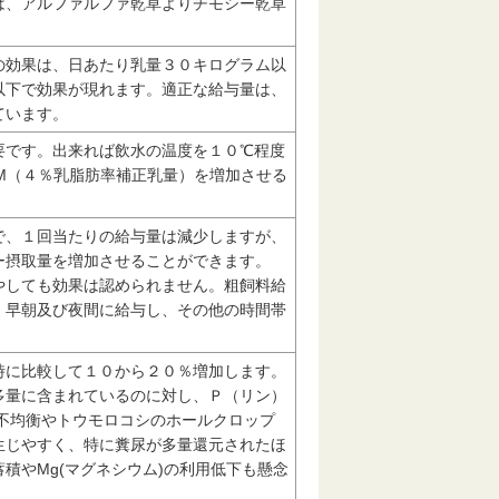
は、アルファルファ乾草よりチモシー乾草
の効果は、日あたり乳量３０キログラム以
以下で効果が現れます。適正な給与量は、
ています。
要です。出来れば飲水の温度を１０℃程度
CM（４％乳脂肪率補正乳量）を増加させる
で、１回当たりの給与量は減少しますが、
ー摂取量を増加させることができます。
やしても効果は認められません。粗飼料給
、早朝及び夜間に給与し、その他の時間帯
時に比較して１０から２０％増加します。
が多量に含まれているのに対し、Ｐ（リン）
不均衡やトウモロコシのホールクロップ
生じやすく、特に糞尿が多量還元されたほ
積やMg(マグネシウム)の利用低下も懸念