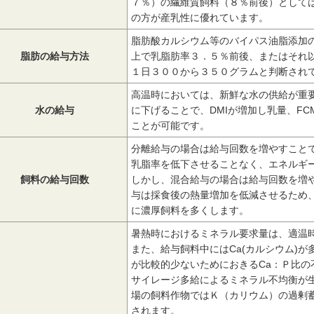
７％）の繊維質飼料（８％前後）として
の方が産乳性に優れています。
脂肪酸カルシウム等のバイパス油脂添加
脂肪の給与方法
上で乳脂肪率３．５％前後、またはそれ
１日３００から３５０グラムと判断され
高温時においては、新鮮な水の供給が重
水の給与
に下げることで、DMIが増加し乳量、F
ことが可能です。
分離給与の場合は給与回数を増やすこと
乳脂率を低下させることなく、エネルギ
飼料の給与回数
しかし、混合給与の場合は給与回数を増
与は採食後の熱量増加を低減させるため
に濃厚飼料を多くします。
暑熱時におけるミネラル要求量は、適温
また、給与飼料中にはCa(カルシウム)
が比較的少ないためにおきるCa：Ｐ比の
サイレージ多給によるミネラル不均衡が
場の飼料作物ではＫ（カリウム）の過剰蓄
されます。