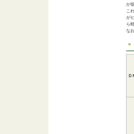
が
こ
が
ら
な
Ｄ