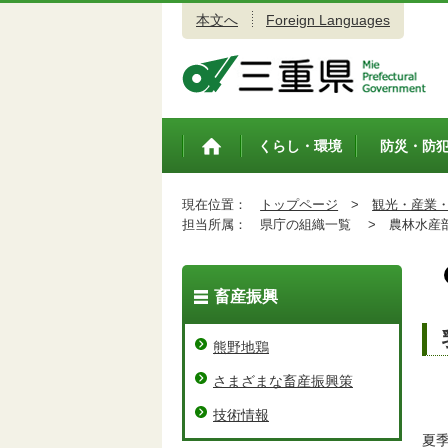
本文へ
Foreign Languages
三重県公式ウェブサイト
くらし・環境
防災・防
トップペ
ージ
現在位置：
トップページ
>
観光・産業
担当所属：
県庁の組織一覧 >
農林水産
畜産振興
熊野地鶏
さまざまな畜産振興策
技術情報
夏