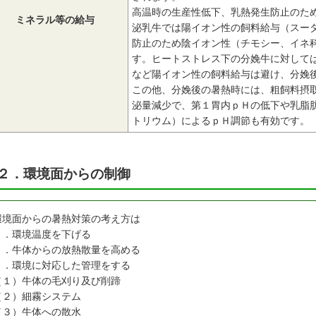
高温時の生産性低下、乳熱発生防止のた
ミネラル等の給与
泌乳牛では陽イオン性の飼料給与（スー
防止のため陰イオン性（チモシー、イネ
す。ヒートストレス下の分娩牛に対して
など陽イオン性の飼料給与は避け、分娩
この他、分娩後の暑熱時には、粗飼料摂
泌量減少で、第１胃内ｐＨの低下や乳脂
トリウム）によるｐＨ調節も有効です。
２．環境面からの制御
環境面からの暑熱対策の考え方は
１．環境温度を下げる
２．牛体からの放熱散量を高める
３．環境に対応した管理をする
（１）牛体の毛刈り及び削蹄
（２）細霧システム
（３）牛体への散水