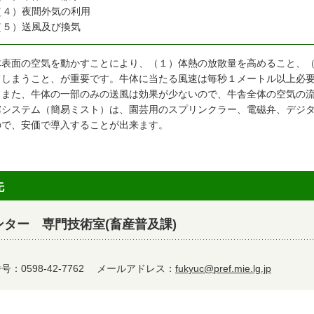
（４）夜間外気の利用
（５）送風及び換気
体表面の空気を動かすことにより、（１）体熱の放散量を高めること、
てしまうこと、が重要です。牛体に当たる風速は毎秒１メートル以上必
。また、牛体の一部のみの送風は効果が少ないので、牛舎全体の空気の
霧システム（簡易ミスト）は、園芸用のスプリンクラー、電磁弁、デジ
ので、安価で導入することが出来ます。
先
ター 専門技術室(畜産普及課)
：0598-42-7762
メールアドレス：
fukyuc@pref.mie.lg.jp