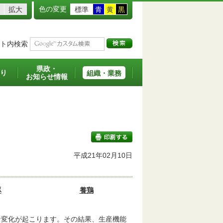
色の変更
拡大
標準
青
黄
黒
ト内検索
県政・
り
組織・業務
お知らせ情報
平成21年02月10日
印刷する
豚
養鶏
な変化が起こります。その結果、生産機能