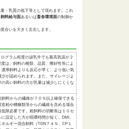
乳量・乳質の低下等として現れます。これ
、
飼料給与面
あるいは
畜舎環境面
の制御か
の度合いを大きく左右します。
キログラム程度の泌乳牛でも最高気温が２
程度は、飼料の種類、品質、嗜好性等によ
、濃厚飼料よりも反応が早く、より低い気
減少が認められます。また、サイレージよ
率の高い飼料の方が乳量は減少しにくくな
粗飼料からの繊維が７０％以上確保できる
製造粕や糟糠類等からの繊維を含める場合
最低限必要です。粗飼料の切断長は１０セ
に設定した方が咀嚼時間が短く、DMI、
ネルギー混合飼料（TDN７４％、CP１