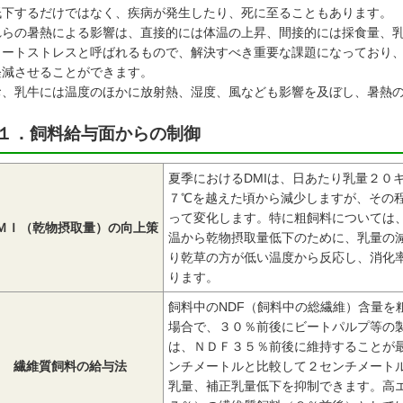
低下するだけではなく、疾病が発生したり、死に至ることもあります。
れらの暑熱による影響は、直接的には体温の上昇、間接的には採食量、
ヒートストレスと呼ばれるもので、解決すべき重要な課題になっており
軽減させることができます。
お、乳牛には温度のほかに放射熱、湿度、風なども影響を及ぼし、暑熱
１．飼料給与面からの制御
夏季におけるDMIは、日あたり乳量２０
７℃を越えた頃から減少しますが、その
って変化します。特に粗飼料については
ＭＩ（乾物摂取量）の向上策
温から乾物摂取量低下のために、乳量の
り乾草の方が低い温度から反応し、消化
ります。
飼料中のNDF（飼料中の総繊維）含量を
場合で、３０％前後にビートパルプ等の
は、ＮＤＦ３５％前後に維持することが
繊維質飼料の給与法
ンチメートルと比較して２センチメートル
乳量、補正乳量低下を抑制できます。高エ