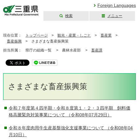
Foreign Languages
検索
メニュー
三重県公式ウェブ
サイト
現在位置：
トップページ
>
観光・産業・しごと
>
畜産業
>
畜産振興
>
さまざまな畜産振興策
担当所属：
県庁の組織一覧 >
農林水産部 >
畜産課
さまざまな畜産振興策
令和７年度第４四半期・令和８度第１・２・３四半期 飼料価
格高騰緊急対策事業について
（令和08年07月29日）
令和８年度肉用牛生産基盤強化支援事業について
（令和08年04
月10日）