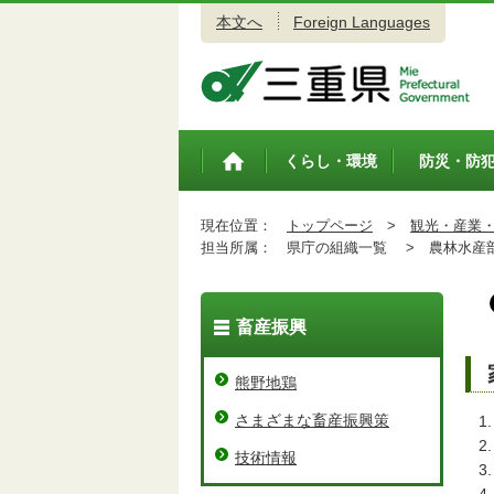
本文へ
Foreign Languages
三重県公式ウェブサイト
くらし・環境
防災・防
トップペ
ージ
現在位置：
トップページ
>
観光・産業
担当所属：
県庁の組織一覧 >
農林水産
畜産振興
熊野地鶏
さまざまな畜産振興策
技術情報