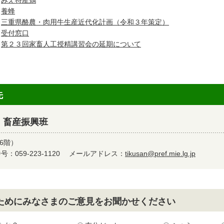
みえ特産鶏
養蜂
三重県酪農・肉用牛生産近代化計画（令和３年策定）
受付窓口
第２３回家畜人工授精講習会の延期について
先
 畜産振興班
6階）
：059-223-1120
メールアドレス：
tikusan@pref.mie.lg.jp
ためにみなさまのご意見をお聞かせください