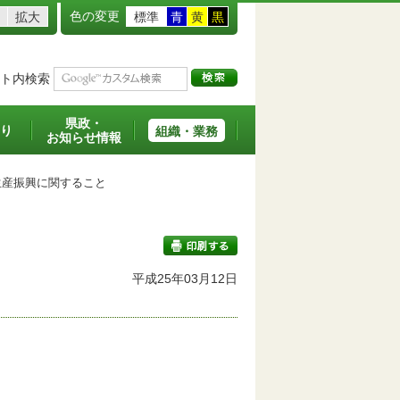
色の変更
拡大
標準
青
黄
黒
ト内検索
県政・
り
組織・業務
お知らせ情報
産振興に関すること
平成25年03月12日
印刷する