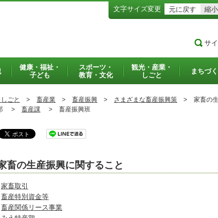
文字サイズ変更
元に戻す
縮小
サイ
健康・福祉・
スポーツ・
観光・産業・
犯
まちづく
子ども
教育・文化
しごと
・しごと
>
畜産業
>
畜産振興
>
さまざまな畜産振興策
>
家畜の生
部 >
畜産課
>
畜産振興班
家畜の生産振興に関すること
家畜取引
畜産特別資金等
畜産関係リース事業