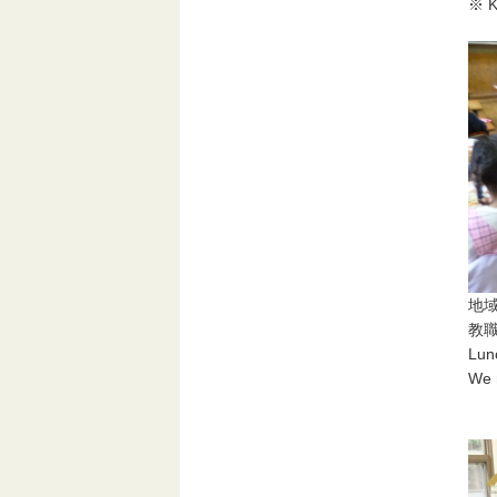
※ K
地
教
Lunc
We r