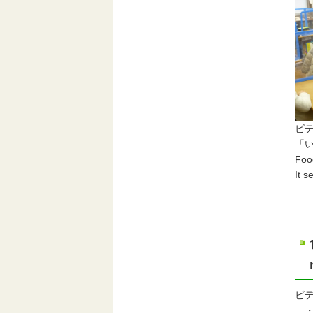
ビ
「
Food
It 
ビデ