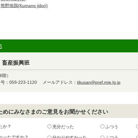
・
熊野地鶏(Kumano jidori)
先
 畜産振興班
6階）
：059-223-1120
メールアドレス：
tikusan@pref.mie.lg.jp
ためにみなさまのご意見をお聞かせください
たか？
充分だった
ふつう
かったですか？
分かりやすかった
ふつう