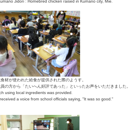
umano Jidori : Homebred chicken raised in Kumano city, Mie.
域食材が使われた給食が提供された際のようす。
職員の方から「たいへん好評であった」といったお声をいただきました
h using local ingredients was provided.
eceived a voice from school officials saying, "It was so good."