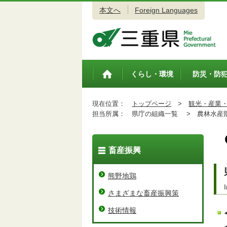
本文へ
Foreign Languages
三重県公式ウェブサイト
くらし・環境
防災・防
トップペ
ージ
現在位置：
トップページ
>
観光・産業
担当所属：
県庁の組織一覧 >
農林水産
畜産振興
熊野地鶏
さまざまな畜産振興策
技術情報