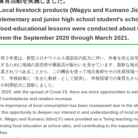
食育活動を実施しました。
Local livestock products (Wagyu and Kumano Jido
elementary and junior high school student's scho
food-educational lessons were conducted about t
from the September 2020 through March 2021.
和２年度は、新型コロナウイルス感染症の拡大に伴い、外食を控え自宅
達するために地域の直売所や量販店が賑わいを見せています。新鮮な地
見直されつつあることから、この機会を使って地元食材やその生産現場
して、学校給食に「生きた教材」として提供し、学校現場での食育をさ
材の利用拡大に貢献しました。
020, with the spread of Covid-19, there are more opportunities to eat
l marketplaces and retailers increase.
 importance of local consumption has been reassessed due to the atten
 this opportunity to deepen our interest in and understanding of local in
, Wagyu and Kumano Jidori(※) were provided as a "living teaching mate
oting food education at school sites, and contributing to the expansion 
ches.