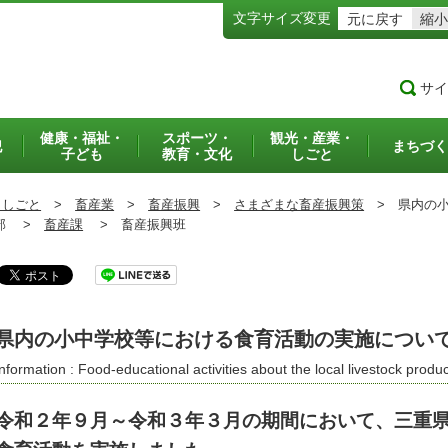
文字サイズ変更
元に戻す
縮小
サイ
健康・福祉・
スポーツ・
観光・産業・
犯
まちづく
子ども
教育・文化
しごと
・しごと
>
畜産業
>
畜産振興
>
さまざまな畜産振興策
>
県内の小
部 >
畜産課
>
畜産振興班
県内の小中学校等における食育活動の実施につい
Information : Food-educational activities about the local livestock produc
令和２年９月～令和３年３月の期間において、三重