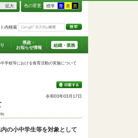
色の変更
拡大
標準
青
黄
黒
ト内検索
県政・
り
組織・業務
お知らせ情報
中学校等における食育活動の実施について
令和03年03月17日
て
印刷する
ts.
県内の小中学生等を対象として