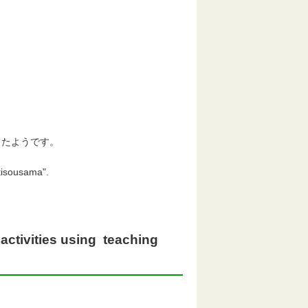
じたようです。
tisousama".
ties using teaching