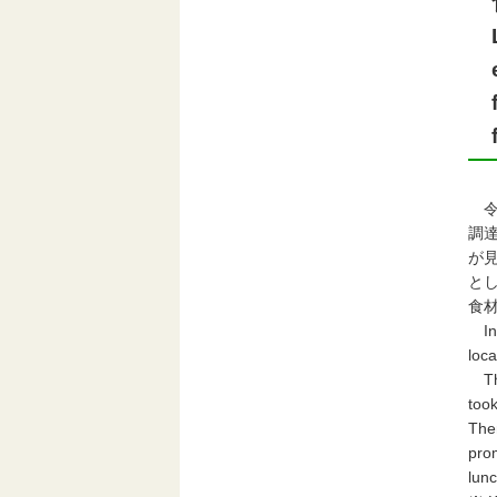
令
調
が
と
食
In 2
loca
The
took
Then
prom
lun