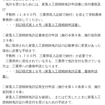
免許を受けるためには、家畜人工授精師免許申請書に添付書類及
び
手数料（１,８００円、三重県収入証紙で納付）を添えて管轄農林
事務所へ提出してください。
・・・
別記様式第１４号（家畜人工授精師申請書）
〇家畜人工授精師免許証書換交付申請（施行令第９条、施行規則第
２９条）
既に取得された家畜人工授精師免許証の記載事項に変更があった
場合に必要な手続きで、
手数料（１,７００円、三重県収入証紙で納付）が必要です。
三重県外に居住されている方も、三重県で免許交付を受けている
方は、三重県への書換申請となります。
・・・
別記様式第１６号（家畜人工授精師免許証書 書換申請
書）
〇家畜人工授精師免許証再交付申請（施行令第１０条第１項、施行
規則第２９条）
家畜人工授精師免許証を破損し、または亡失したときに家畜人工
授精師免許証の再交付を受けるための手続きで、