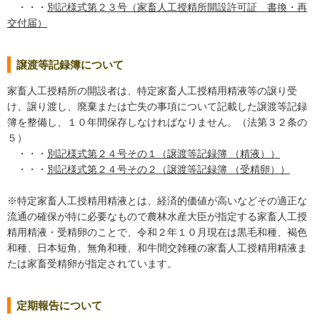
・・・
別記様式第２３号（家畜人工授精所開設許可証 書換・再
交付届）
譲渡等記録簿について
家畜人工授精所の開設者は、特定家畜人工授精用精液等の譲り受
け、譲り渡し、廃棄または亡失の事項について記載した譲渡等記録
簿を整備し、１０年間保存しなければなりません。（法第３２条の
５）
・・・
別記様式第２４号その１（譲渡等記録簿 （精液））
・・・
別記様式第２４号その２（譲渡等記録簿 （受精卵））
※特定家畜人工授精用精液とは、経済的価値が高いなどその適正な
流通の確保が特に必要なもので農林水産大臣が指定する家畜人工授
精用精液・受精卵のことで、令和２年１０月現在は黒毛和種、褐色
和種、日本短角、無角和種、和牛間交雑種の家畜人工授精用精液ま
たは家畜受精卵が指定されています。
定期報告について