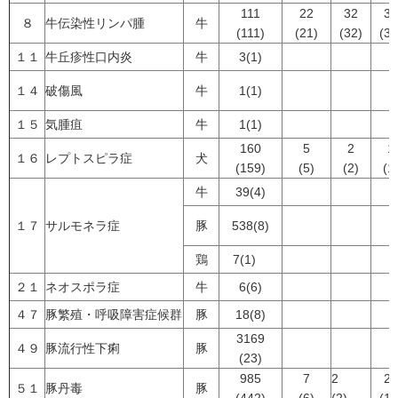
111
22
32
30
８
牛伝染性リンパ腫
牛
(111)
(21)
(32)
(30
１１
牛丘疹性口内炎
牛
3(1)
１４
破傷風
牛
1(1)
１５
気腫疽
牛
1(1)
160
5
2
1
１６
レプトスピラ症
犬
(159)
(5)
(2)
(1
牛
39(4)
１７
サルモネラ症
豚
538(8)
鶏
7(1)
２１
ネオスポラ症
牛
6(6)
４７
豚繁殖・呼吸障害症候群
豚
18(8)
3169
４９
豚流行性下痢
豚
(23)
985
7
2
25
５１
豚丹毒
豚