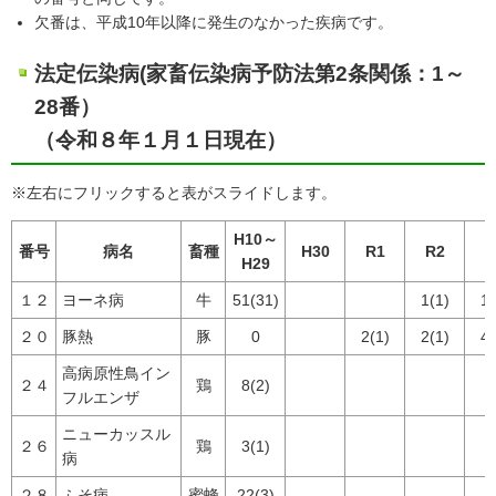
欠番は、平成10年以降に発生のなかった疾病です。
法定伝染病(家畜伝染病予防法第2条関係：1～
28番）
（令和８年１月１日現在）
※左右にフリックすると表がスライドします。
H10～
番号
病名
畜種
H30
R1
R2
R
H29
１２
ヨーネ病
牛
51(31)
1(1)
1(
２０
豚熱
豚
0
2(1)
2(1)
4(
高病原性鳥イン
２４
鶏
8(2)
フルエンザ
ニューカッスル
２６
鶏
3(1)
病
２８
ふそ病
蜜蜂
22(3)