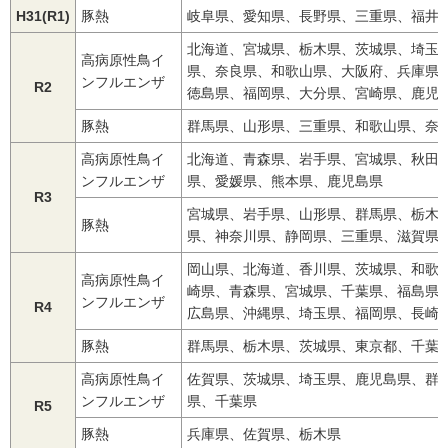
H31(R1)
豚熱
岐阜県、愛知県、長野県、三重県、福井
北海道、宮城県、栃木県、茨城県、埼玉
高病原性鳥イ
県、奈良県、和歌山県、大阪府、兵庫県
ンフルエンザ
R2
徳島県、福岡県、大分県、宮崎県、鹿児
豚熱
群馬県、山形県、三重県、和歌山県、奈
高病原性鳥イ
北海道、青森県、岩手県、宮城県、秋田
ンフルエンザ
県、愛媛県、熊本県、鹿児島県
R3
宮城県、岩手県、山形県、群馬県、栃木
豚熱
県、神奈川県、静岡県、三重県、滋賀県
岡山県、北海道、香川県、茨城県、和歌
高病原性鳥イ
崎県、青森県、宮城県、千葉県、福島県
ンフルエンザ
R4
広島県、沖縄県、埼玉県、福岡県、長崎
豚熱
群馬県、栃木県、茨城県、東京都、千葉
高病原性鳥イ
佐賀県、茨城県、埼玉県、鹿児島県、群
ンフルエンザ
県、千葉県
R5
豚熱
兵庫県、佐賀県、栃木県