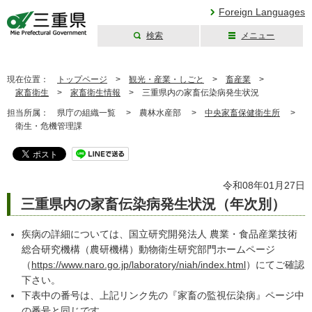
Foreign Languages
検索
メニュー
三重県公式ウェブ
サイト
現在位置：
トップページ
>
観光・産業・しごと
>
畜産業
>
家畜衛生
>
家畜衛生情報
>
三重県内の家畜伝染病発生状況
担当所属：
県庁の組織一覧 >
農林水産部 >
中央家畜保健衛生所
>
衛生・危機管理課
令和08年01月27日
三重県内の家畜伝染病発生状況（年次別）
疾病の詳細については、国立研究開発法人 農業・食品産業技術
総合研究機構（農研機構）動物衛生研究部門ホームページ
（
https://www.naro.go.jp/laboratory/niah/index.html
）にてご確認
下さい。
下表中の番号は、上記リンク先の『家畜の監視伝染病』ページ中
の番号と同じです。