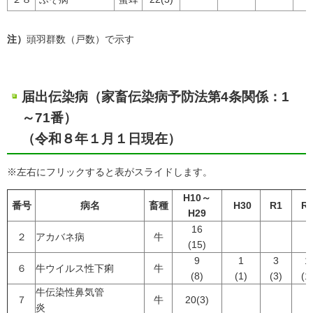
注）
頭羽群数（戸数）で示す
届出伝染病（家畜伝染病予防法第4条関係：1
～71番）
（令和８年１月１日現在）
※左右にフリックすると表がスライドします。
H10～
番号
病名
畜種
H30
R1
R
H29
16
２
アカバネ病
牛
(15)
9
1
3
1
６
牛ウイルス性下痢
牛
(8)
(1)
(3)
(1
牛伝染性鼻気管
７
牛
20(3)
炎