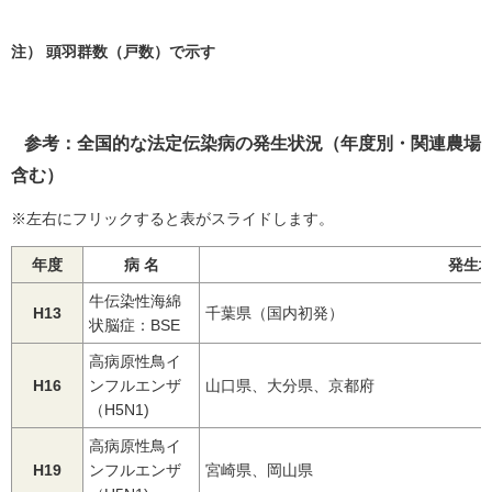
注） 頭羽群数（戸数）で示す
参考：全国的な法定伝染病の発生状況（年度別・関連農場
含む）
※左右にフリックすると表がスライドします。
年度
病 名
発生
牛伝染性海綿
H13
千葉県（国内初発）
状脳症：BSE
高病原性鳥イ
H16
ンフルエンザ
山口県、大分県、京都府
（H5N1)
高病原性鳥イ
H19
ンフルエンザ
宮崎県、岡山県