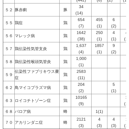
(442)
(6)
(2)
(15
34
５２
豚赤痢
豚
(14)
654
455
6
５５
鶏痘
鶏
(7)
(1)
(2)
1642
250
4
4
５６
マレック病
鶏
(38)
(1)
(1)
(1
1,637
1857
9
５７
鶏伝染性気管支炎
鶏
(4)
(1)
(2)
1,000
５８
鶏伝染性喉頭気管炎
鶏
(1)
伝染性ファブリキウス嚢
2583
５９
鶏
症
(11)
204
5
６２
鳥マイコプラズマ病
鶏
(2)
(1)
10165
3
６３
ロイコチトゾーン症
鶏
(9)
(1
６８
バロア病
蜂
1(1)
2121
4
4
1
７０
アカリンダニ症
蜂
(3)
(3)
(3)
(1