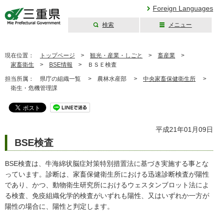
Foreign Languages
検索
メニュー
三重県公式ウェブ
サイト
現在位置：
トップページ
>
観光・産業・しごと
>
畜産業
>
家畜衛生
>
BSE情報
>
ＢＳＥ検査
担当所属：
県庁の組織一覧 >
農林水産部 >
中央家畜保健衛生所
>
衛生・危機管理課
平成21年01月09日
BSE検査
BSE検査は、牛海綿状脳症対策特別措置法に基づき実施する事とな
っています。診断は、家畜保健衛生所における迅速診断検査が陽性
であり、かつ、動物衛生研究所におけるウェスタンブロット法によ
る検査、免疫組織化学的検査がいずれも陽性、又はいずれか一方が
陽性の場合に、陽性と判定します。