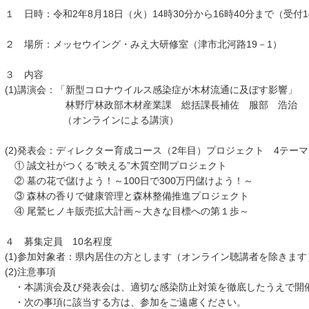
１ 日時：令和2年8月18日（火）14時30分から16時40分まで（受付1
２ 場所：メッセウイング・みえ大研修室（津市北河路19－1）
３ 内容
(1)講演会：「新型コロナウイルス感染症が木材流通に及ぼす影響」
林野庁林政部木材産業課 総括課長補佐 服部 浩治
（オンラインによる講演）
(2)発表会：ディレクター育成コース（2年目）プロジェクト 4テーマ
① 誠文社がつくる“映える”木質空間プロジェクト
② 墓の花で儲けよう！～100日で300万円儲けよう！～
③ 森林の香りで健康管理と森林整備推進プロジェクト
④ 尾鷲ヒノキ販売拡大計画～大きな目標への第１歩～
４ 募集定員 10名程度
(1)参加対象者：県内居住の方とします（オンライン聴講者を除きます
(2)注意事項
・本講演会及び発表会は、適切な感染防止対策を徹底したうえで開
・次の事項に該当する方は、参加をご遠慮ください。