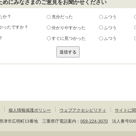
ためにみなさまのご意見をお聞かせください
たか？
充分だった
ふつう
かったですか？
分かりやすかった
ふつう
？
すぐに見つかった
ふつう
個人情報保護ポリシー
ウェブアクセシビリティ
サイトに関
 三重県津市広明町13番地 三重県庁電話案内：
059-224-3070
法人番号50000