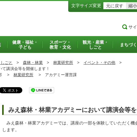
文字サイズ変更
元に戻す
縮小
サイ
健康・福祉・
スポーツ・
観光・産業・
犯
まちづく
子ども
教育・文化
しごと
・しごと
>
森林・林業
>
林業研究所
>
イベント・その他
>
いて講演会等を開催します！
部 >
林業研究所
>
アカデミー運営課
みえ森林・林業アカデミーにおいて講演会等を
みえ森林・林業アカデミーでは、講座の一部を体験していただく機
します。