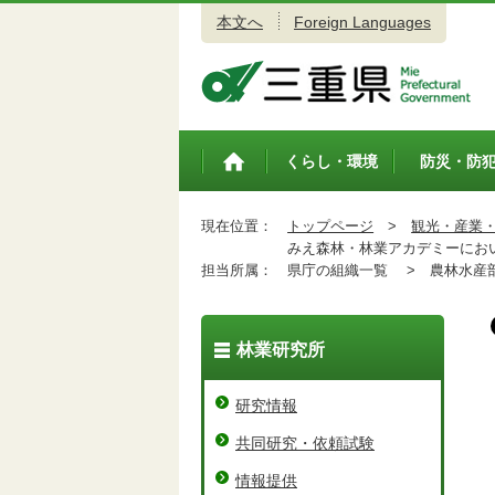
本文へ
Foreign Languages
三重県公式ウェブサイト
くらし・環境
防災・防
トップペ
ージ
現在位置：
トップページ
>
観光・産業
みえ森林・林業アカデミーにお
担当所属：
県庁の組織一覧 >
農林水産
林業研究所
研究情報
共同研究・依頼試験
情報提供