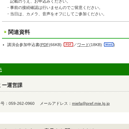
記載のうえ、お申込みください。
・事前の接続確認は行いませんのでご留意ください。
・当日は、カメラ、音声をオフにしてご参加ください。
関連資料
講演会参加申込書(
PDF
(66KB)
／
ワード
(18KB)
)
先
ミー運営課
：059-262-0960
メールアドレス：
miefa@pref.mie.lg.jp