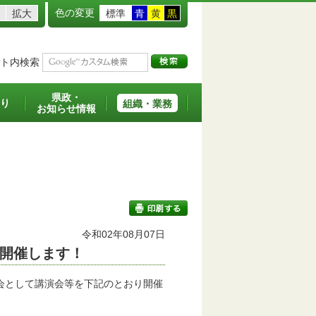
色の変更
拡大
標準
青
黄
黒
ト内検索
県政・
り
組織・業務
お知らせ情報
令和02年08月07日
開催します！
印刷する
会として講演会等を下記のとおり開催