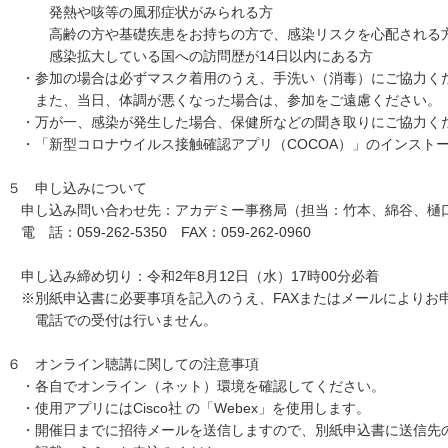
発熱や咳等の風邪症状がみられる方
高齢の方や基礎疾患をお持ちの方で、感染リスクを心配される
感染拡大している国への訪問歴が14日以内にある方
・参加の場合は必ずマスク着用のうえ、手洗い（消毒）にご協力く
また、当日、体調が悪くなった場合は、参加をご遠慮ください。
・万が一、感染が発生した場合、保健所などの聞き取りにご協力く
・「新型コロナウイルス接触確認アプリ（COCOA）」のインスト
５ 申し込みについて
申し込み問い合わせ先：アカデミー事務局（担当：竹本、綿谷、樋
電 話：059-262-5350 FAX：059-262-0960
申し込み締め切り：令和2年8月12日（水）17時00分必着
※別紙申込書に必要事項を記入のうえ、FAXまたはメールによりお
電話での受付は行いません。
６ オンライン聴講に関しての注意事項
・各自でオンライン（ネット）環境を確認してください。
・使用アプリにはCisco社 の「Webex」を使用します。
・開催日までに招待メールを送信しますので、別紙申込書に送信先