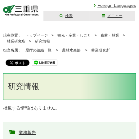
Foreign Languages
検索
メニュー
三重県公式ウェブ
サイト
現在位置：
トップページ
>
観光・産業・しごと
>
森林・林業
>
林業研究所
>
研究情報
担当所属：
県庁の組織一覧 >
農林水産部 >
林業研究所
研究情報
掲載する情報はありません。
業務報告