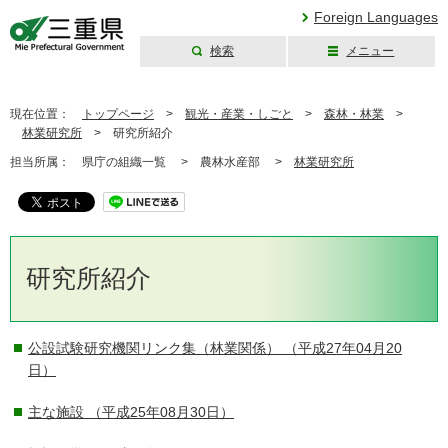
Foreign Languages
検索
メニュー
三重県公式ウェブ
サイト
現在位置：
トップページ
>
観光・産業・しごと
>
森林・林業
>
林業研究所
>
研究所紹介
担当所属：
県庁の組織一覧 >
農林水産部 >
林業研究所
研究所紹介
公設試験研究機関リンク集（林業関係）
（平成27年04月20
日）
主な施設
（平成25年08月30日）