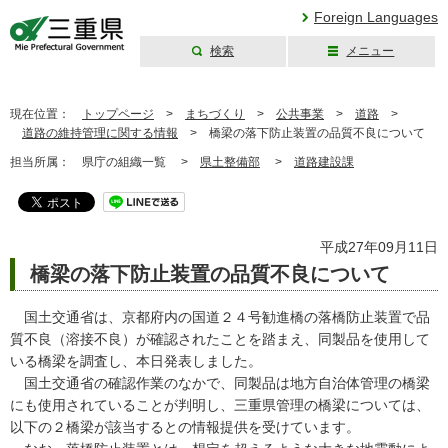
Foreign Languages
検索
メニュー
三重県公式ウェブ
サイト
現在位置：
トップページ
>
まちづくり
>
公共事業
>
道路
>
道路の維持管理に関する情報
>
橋梁の落下防止装置の品質不良について
担当所属：
県庁の組織一覧 >
県土整備部
>
道路建設課
平成27年09月11日
橋梁の落下防止装置の品質不良について
国土交通省は、京都府内の国道２４号勧進橋の落橋防止装置で品
質不良（溶接不良）が確認されたことを踏まえ、同製品を使用して
いる橋梁を調査し、本日発表しました。
国土交通省の確認作業のなかで、同製品は地方自治体管理の橋梁
にも使用されていることが判明し、三重県管理の橋梁については、
以下の２橋梁が該当するとの情報提供を受けています。