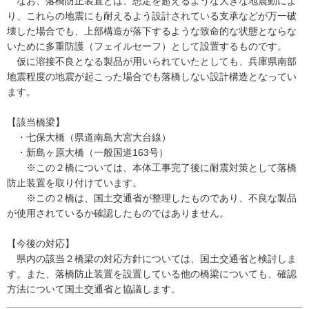
なお、落橋防止装置とは、想定を超えるような大きな地震動によ
り、これらの地震にも耐えるよう設計されている支承などが万一破
壊した場合でも、上部構造が落下するような致命的な状態とならな
いために多重防護（フェイルセーフ）として設置するものです。
仮に溶接不良となる製品が用いられていたとしても、兵庫県南部
地震程度の地震が起こった場合でも落橋しない設計構造となってい
ます。
【該当橋梁】
・七保大橋（県道南島大宮大台線）
・新島ヶ原大橋（一般国道163号）
※この２橋については、本体工事完了後に耐震対策として落橋
防止装置を取り付けています。
※この２橋は、国土交通省が整理したものであり、不良な製品
が使用されているか確認したものではありません。
【今後の対応】
県内の該当２橋梁の対応方針については、国土交通省と検討しま
す。また、落橋防止装置を設置している他の橋梁についても、確認
方法について国土交通省と協議します。