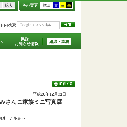
色の変更
拡大
標準
青
黄
黒
ト内検索
県政・
り
組織・業務
お知らせ情報
平成28年12月01日
みさんご家族ミニ写真展
印刷する
に関連した取組～