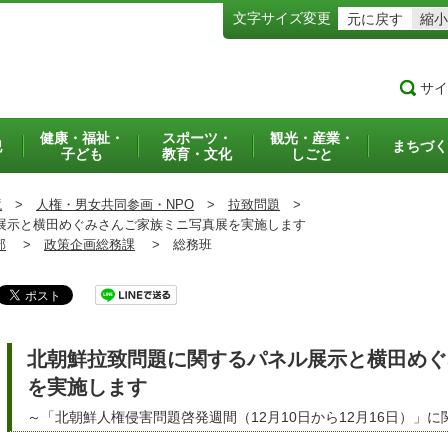
文字サイズ変更
元に戻す
縮小
サイ
健康・福祉・
スポーツ・
観光・産業・
犯
まちづく
子ども
教育・文化
しごと
境
>
人権・男女共同参画・NPO
>
拉致問題
>
示と横田めぐみさんご家族ミニ写真展を実施します
部
>
政策企画総務課
>
総務班
北朝鮮拉致問題に関するパネル展示と横田めぐ
を実施します
～「北朝鮮人権侵害問題啓発週間（12月10日から12月16日）」