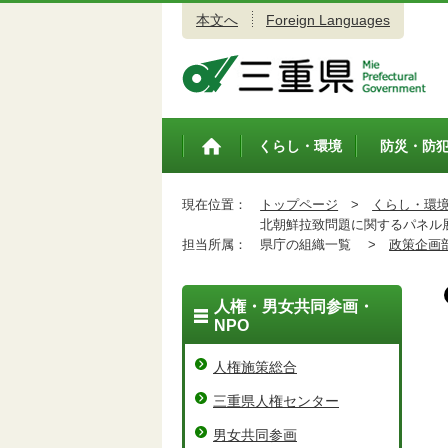
本文へ
Foreign Languages
三重県公式ウェブサイト
くらし・環境
防災・防
トップペ
ージ
現在位置：
トップページ
>
くらし・環
北朝鮮拉致問題に関するパネル展
担当所属：
県庁の組織一覧 >
政策企画
人権・男女共同参画・
NPO
人権施策総合
三重県人権センター
男女共同参画