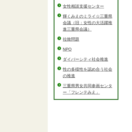
女性相談支援センター
輝くみえのミライ☆三重県
会議（旧：女性の大活躍推
進三重県会議）
拉致問題
NPO
ダイバーシティ社会推進
性の多様性を認め合う社会
の推進
三重県男女共同参画センタ
ー「フレンテみえ」