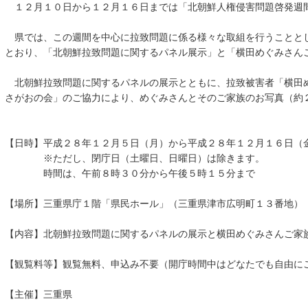
１２月１０日から１２月１６日までは「北朝鮮人権侵害問題啓発週
県では、この週間を中心に拉致問題に係る様々な取組を行うことと
とおり、「北朝鮮拉致問題に関するパネル展示」と「横田めぐみさん
北朝鮮拉致問題に関するパネルの展示とともに、拉致被害者「横田
さがおの会」のご協力により、めぐみさんとそのご家族のお写真（約
【日時】平成２８年１２月５日（月）から平成２８年１２月１６日（
※ただし、閉庁日（土曜日、日曜日）は除きます。
時間は、午前８時３０分から午後５時１５分まで
【場所】三重県庁１階「県民ホール」（三重県津市広明町１３番地）
【内容】北朝鮮拉致問題に関するパネルの展示と横田めぐみさんご家
【観覧料等】観覧無料、申込み不要（開庁時間中はどなたでも自由に
【主催】三重県