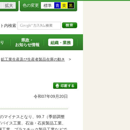
色の変更
拡大
標準
青
黄
黒
ト内検索
県政・
り
組織・業務
お知らせ情報
鉱工業生産及び生産者製品在庫の動き
>
令和07年09月20日
印刷する
マイナスとなり、99.7（季節調整
デバイス工業、石油・石炭製品工業、
械工業、プラスチック製品工業などで