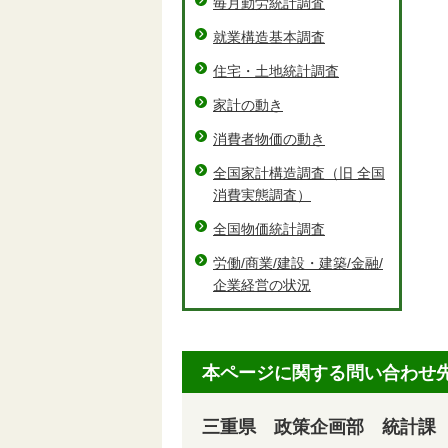
毎月勤労統計調査
就業構造基本調査
住宅・土地統計調査
家計の動き
消費者物価の動き
全国家計構造調査（旧 全国
消費実態調査）
全国物価統計調査
労働/商業/建設・建築/金融/
企業経営の状況
本ページに関する問い合わせ
三重県 政策企画部 統計課