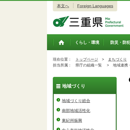
本文へ
Foreign Languages
三重県公式ウェブサイト
くらし・環境
防災・防
トップペ
ージ
現在位置：
トップページ
>
まちづくり
担当所属：
県庁の組織一覧 >
地域連携・
地域づくり
地域づくり総合
南部地域活性化
東紀州振興