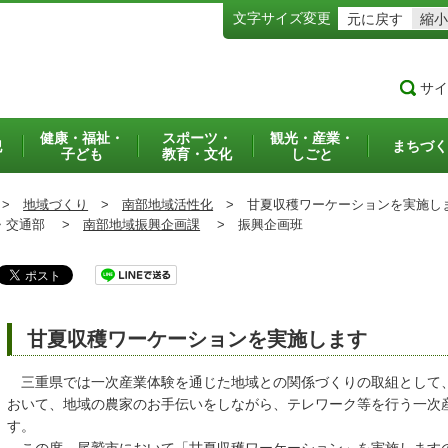
文字サイズ変更
元に戻す
縮小
サイ
健康・福祉・
スポーツ・
観光・産業・
犯
まちづく
子ども
教育・文化
しごと
>
地域づくり
>
南部地域活性化
>
甘夏収穫ワーケーションを実施し
交通部 >
南部地域振興企画課
>
振興企画班
甘夏収穫ワーケーションを実施します
三重県では一次産業体験を通じた地域との関係づくりの取組として
おいて、地域の農家のお手伝いをしながら、テレワーク等を行う一次産
す。