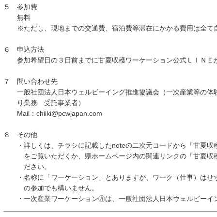
５ 参加費
無料
※ただし、現地までの交通費、宿泊費等滞在にかかる費用は全て
６ 申込方法
参加希望日の３日前までに甘夏収穫ワーケーション公式ＬＩＮＥか
７ 問い合わせ先
一般社団法人日本ウェルビーイング推進協議会（一次産業等の体験
り業務 受託事業者）
Mail：chiiki@pcwjapan.com
８ その他
・詳しくは、チラシに記載したnoteの二次元コードから「甘夏収穫
をご覧いただくか、県ホームページ内の関連リンクの「甘夏収穫ワ
ださい。
・名称に「ワーケーション」とありますが、ワーク（仕事）はせず
の参加でも構いません。
・一次産業ワーケーション🄬は、一般社団法人日本ウェルビーイ