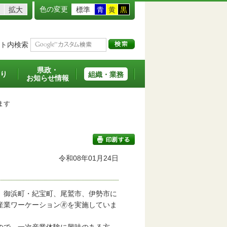
色の変更
拡大
標準
青
黄
黒
ト内検索
県政・
り
組織・業務
お知らせ情報
ます
令和08年01月24日
印刷する
、御浜町・紀宝町、尾鷲市、伊勢市に
業ワーケーション🄬を実施していま