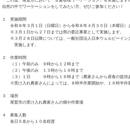
この度、尾鷲市において「甘夏収穫ワーケーション」を実施します
自然の中でワーケーションをしてみたい方、ぜひご参加ください！
１ 実施期間
令和８年３月１日（日曜日）から令和８年４月３０日（木曜日）
※３月１日から２７日までは県の委託事業として実施します。
※３月２８日以降については、一般社団法人日本ウェルビーイング
実施します。
２ 作業時間
（１）午前のみ ９時から１２時まで
（２）午後のみ １３時から１６時まで
（３）１日 ９時から１６時まで（農家さんから昼食の提供
※受け入れ農家さんによっては、８時半作業開始や、１６時半作業
３ 場所
尾鷲市の受け入れ農家さんの畑や作業場
４ 募集人数
各日５名から１０名程度