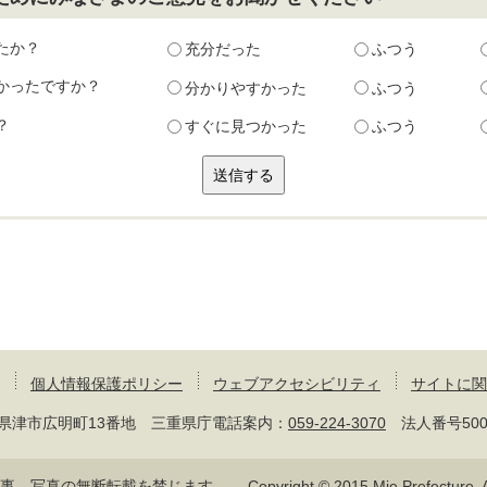
たか？
充分だった
ふつう
かったですか？
分かりやすかった
ふつう
？
すぐに見つかった
ふつう
個人情報保護ポリシー
ウェブアクセシビリティ
サイトに関
 三重県津市広明町13番地 三重県庁電話案内：
059-224-3070
法人番号50000
記事、写真の無断転載を禁じます。
Copyright © 2015 Mie Prefecture, Al