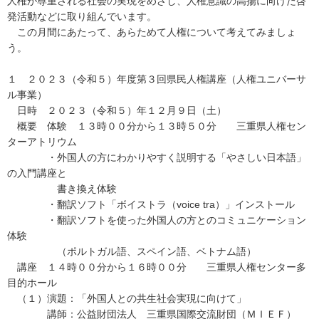
人権が尊重される社会の実現をめざし、人権意識の高揚に向けた啓
発活動などに取り組んでいます。
この月間にあたって、あらためて人権について考えてみましょ
う。
１ ２０２３（令和５）年度第３回県民人権講座（人権ユニバーサ
ル事業）
日時 ２０２３（令和５）年１２月９日（土）
概要 体験 １３時００分から１３時５０分 三重県人権セン
ターアトリウム
・外国人の方にわかりやすく説明する「やさしい日本語」
の入門講座と
書き換え体験
・翻訳ソフト「ボイストラ（voice tra）」インストール
・翻訳ソフトを使った外国人の方とのコミュニケーション
体験
（ポルトガル語、スペイン語、ベトナム語）
講座 １４時００分から１６時００分 三重県人権センター多
目的ホール
（１）演題：「外国人との共生社会実現に向けて」
講師：公益財団法人 三重県国際交流財団（ＭＩＥＦ）