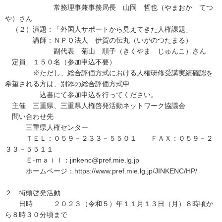
常務理事兼事務局長 山岡 哲也（やまおか てつ
や）さん
（２）演題：「外国人サポートから見えてきた人権課題」
講師：ＮＰＯ法人 伊賀の伝丸（いがのつたまる）
副代表 菊山 順子（きくやま じゅんこ）さん
定員 １５０名（参加申込不要）
※ただし、総合評価方式における人権研修受講実績確認を
希望される方は、別添の総合評価方式申
込書にて参加申込を行ってください。
主催 三重県、三重県人権啓発活動ネットワーク協議会
問い合わせ先
三重県人権センター
ＴＥＬ：０５９－２３３－５５０１ ＦＡＸ：０５９－２
３３－５５１１
Ｅ-ｍａｉｌ：jinkenc@pref.mie.lg.jp
ホームページ：https://www.pref.mie.lg.jp/JINKENC/HP/
２ 街頭啓発活動
日時 ２０２３（令和５）年１１月１３日（月）８時頃か
ら８時３０分頃まで