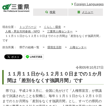
Foreign Languages
検索
メニュー
三重県公式ウェブ
サイト
現在位置：
トップページ
>
くらし・環境
>
人権・男女共同参画・NPO
>
三重県人権センター
>
１１月１１日から１２月１０日までの１か月間は「差別をなくす強調月間」
です
担当所属：
県庁の組織一覧 >
環境生活部
>
人権センター
令和05年10月27日
１１月１１日から１２月１０日までの１か月
間は「差別をなくす強調月間」です
県では、平成２年３月に、全国に先がけて「人権県宣言」が県議
会で決議されたことを契機に、毎年１１月１１日から１２月１０日
までの１か月間を「差別をなくす強調月間」とし、すべての県民の