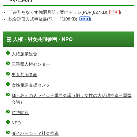
「差別をなくす強調月間」案内チラシ(
PDF
(827KB)
)
総合評価方式申込書(
ワード
(108KB)
)
人権・男女共同参画・NPO
人権施策総合
三重県人権センター
男女共同参画
女性相談支援センター
輝くみえのミライ☆三重県会議（旧：女性の大活躍推進三重県
会議）
拉致問題
NPO
ダイバーシティ社会推進