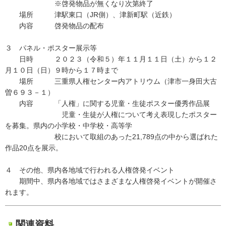
※啓発物品が無くなり次第終了
場所 津駅東口（JR側）、津新町駅（近鉄）
内容 啓発物品の配布
３ パネル・ポスター展示等
日時 ２０２３（令和５）年１１月１１日（土）から１２
月１０日（日）９時から１７時まで
場所 三重県人権センター内アトリウム（津市一身田大古
曽６９３－１）
内容 「人権」に関する児童・生徒ポスター優秀作品展
児童・生徒が人権について考え表現したポスター
を募集。県内の小学校・中学校・高等学
校において取組のあった21,789点の中から選ばれた
作品20点を展示。
４ その他、県内各地域で行われる人権啓発イベント
期間中、県内各地域ではさまざまな人権啓発イベントが開催さ
れます。
関連資料