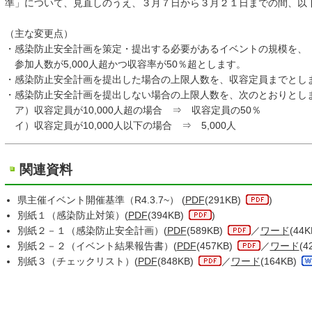
準」について、見直しのうえ、３月７日から３月２１日までの間、以
（主な変更点）
・感染防止安全計画を策定・提出する必要があるイベントの規模を、
参加人数が5,000人超かつ収容率が50％超とします。
・感染防止安全計画を提出した場合の上限人数を、収容定員までとし
・感染防止安全計画を提出しない場合の上限人数を、次のとおりとし
ア）収容定員が10,000人超の場合 ⇒ 収容定員の50％
イ）収容定員が10,000人以下の場合 ⇒ 5,000人
関連資料
県主催イベント開催基準（R4.3.7~） (
PDF
(291KB)
)
別紙１（感染防止対策）(
PDF
(394KB)
)
別紙２－１（感染防止安全計画）(
PDF
(589KB)
／
ワード
(44K
別紙２－２（イベント結果報告書）(
PDF
(457KB)
／
ワード
(4
別紙３（チェックリスト）(
PDF
(848KB)
／
ワード
(164KB)