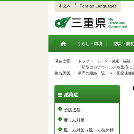
本文へ
Foreign Languages
三重県公式ウェブサイト
くらし・環境
防災・防
トップペ
ージ
現在位置：
トップページ
>
健康・福祉
「新型コロナウイルス感染症に係
担当所属：
県庁の組織一覧 >
医療保健
感染症
予防接種
麻しん対策
風しん対策（風しん抗体検