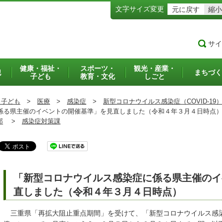
文字サイズ変更
元に戻す
縮小
サイ
健康・福祉・
スポーツ・
観光・産業・
犯
まちづく
子ども
教育・文化
しごと
・子ども
>
医療
>
感染症
>
新型コロナウイルス感染症（COVID-19
る県主催のイベントの開催基準」を見直しました（令和４年３月４日時点
部
>
感染症対策課
「新型コロナウイルス感染症に係る県主催のイ
直しました（令和４年３月４日時点）
三重県「再拡大阻止重点期間」を受けて、「新型コロナウイルス感