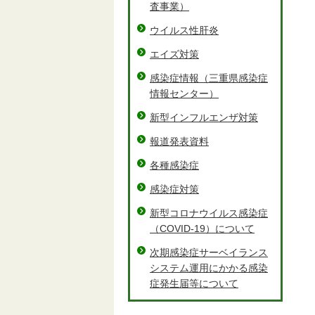
査事業）
ウイルス性肝炎
エイズ対策
感染症情報（三重県感染症
情報センター）
新型インフルエンザ対策
報道発表資料
各種感染症
感染症対策
新型コロナウイルス感染症
（COVID-19）について
次期感染症サーベイランス
システム運用にかかる感染
症発生届等について