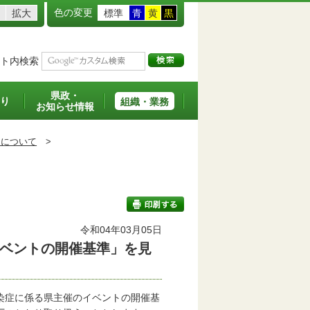
色の変更
拡大
標準
青
黄
黒
ト内検索
県政・
り
組織・業務
お知らせ情報
）について
>
）
令和04年03月05日
ベントの開催基準」を見
印刷する
染症に係る県主催のイベントの開催基