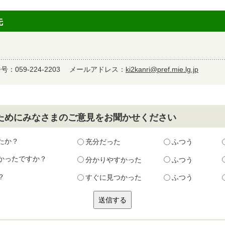
先
：059-224-2203
メールアドレス：
ki2kanri@pref.mie.lg.jp
ためにみなさまのご意見をお聞かせください
たか？
充分だった
ふつう
かったですか？
分かりやすかった
ふつう
？
すぐに見つかった
ふつう