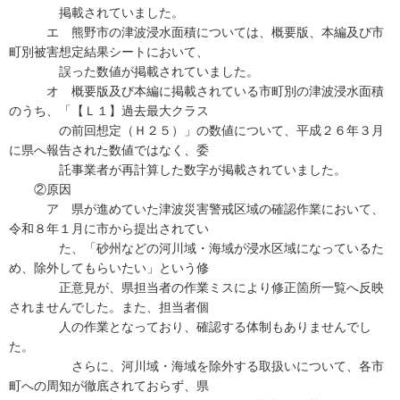
掲載されていました。
エ 熊野市の津波浸水面積については、概要版、本編及び市
町別被害想定結果シートにおいて、
誤った数値が掲載されていました。
オ 概要版及び本編に掲載されている市町別の津波浸水面積
のうち、「【Ｌ１】過去最大クラス
の前回想定（Ｈ２５）」の数値について、平成２６年３月
に県へ報告された数値ではなく、委
託事業者が再計算した数字が掲載されていました。
②原因
ア 県が進めていた津波災害警戒区域の確認作業において、
令和８年１月に市から提出されてい
た、「砂州などの河川域・海域が浸水区域になっているた
め、除外してもらいたい」という修
正意見が、県担当者の作業ミスにより修正箇所一覧へ反映
されませんでした。また、担当者個
人の作業となっており、確認する体制もありませんでし
た。
さらに、河川域・海域を除外する取扱いについて、各市
町への周知が徹底されておらず、県