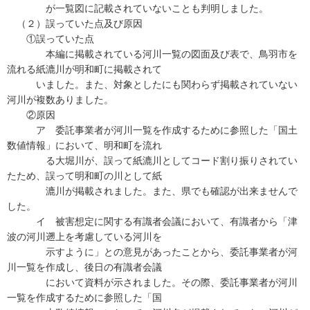
が一覧図に記載されていないことも判明しました。
（２）誤っていた点及び原因
①誤っていた点
本編に掲載されている河川一覧の図面及び表で、鳥羽市を
流れる紙漉川が明和町に掲載されて
いました。また、対象としたにも関わらず掲載されていない
河川が複数ありました。
②原因
ア 委託事業者が河川一覧を作成するために参照した「国土
数値情報」において、明和町を流れ
る大堀川が、誤って紙漉川としてコード割り振りされてい
たため、誤って明和町の川として紙
漉川が掲載されました。また、県でも確認が出来ませんで
した。
イ 被害想定に関する有識者会議において、有識者から「津
波の河川遡上を考慮している河川を
示すように」との意見があったことから、委託事業者が河
川一覧を作成し、後日の有識者会議
において資料が示されました。その際、委託事業者が河川
一覧を作成するために参照した「国