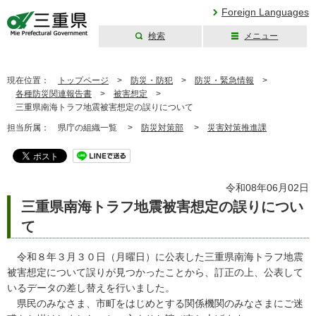
Foreign Languages
検索
メニュー
三重県公式ウェブ
サイト
現在位置：
トップページ
>
防災・防犯
>
防災・緊急情報
>
各種防災関連報告書
>
被害想定
>
三重県南海トラフ地震被害想定の誤りについて
担当所属：
県庁の組織一覧 >
防災対策部
>
災害対策推進課
令和08年06月02日
三重県南海トラフ地震被害想定の誤りについ
て
令和８年３月３０日（月曜日）に公表した三重県南海トラフ地震
被害想定について誤りが見つかったことから、訂正の上、公表して
いるデータの差し替えを行いました。
県民のみなさま、市町をはじめとする関係機関のみなさまにご迷