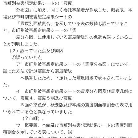
市町別被害想定結果シートの「震度
分布図」に加え、同じく委託事業者が作成した、概要版、本
編及び市町別被害想定結果シートの
「震度別面積割合」を示している表の数値も誤っているこ
と、市町別被害想定結果シートの「震
度分布図」に使用している震度階級別の色調も誤っているこ
とが判明しました。
（２）誤っていた点及び原因
①誤っていた点
ア 市町別被害想定結果シートの「震度分布図」について、
誤った方法で計測震度から震度階級
へ換算したため、下振れした震度階級で表示されていまし
た。
イ 市町別被害想定結果シートの震度分布図及び震度凡例に
ついて、震度４、震度５弱及び震度
５強の塗色が、概要版及び本編の震度別面積割合の表で用
いられている色と異なっていました
（全市町）。
ウ 概要版、本編及び市町別被害想定結果シートの震度別面
積割合を示している表について、誤