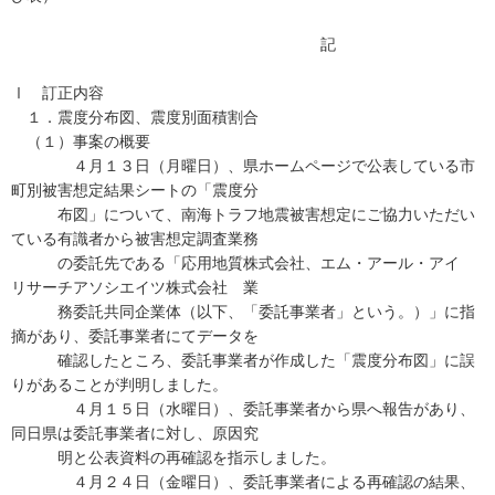
記
Ⅰ 訂正内容
１．震度分布図、震度別面積割合
（１）事案の概要
４月１３日（月曜日）、県ホームページで公表している市
町別被害想定結果シートの「震度分
布図」について、南海トラフ地震被害想定にご協力いただい
ている有識者から被害想定調査業務
の委託先である「応用地質株式会社、エム・アール・アイ
リサーチアソシエイツ株式会社 業
務委託共同企業体（以下、「委託事業者」という。）」に指
摘があり、委託事業者にてデータを
確認したところ、委託事業者が作成した「震度分布図」に誤
りがあることが判明しました。
４月１５日（水曜日）、委託事業者から県へ報告があり、
同日県は委託事業者に対し、原因究
明と公表資料の再確認を指示しました。
４月２４日（金曜日）、委託事業者による再確認の結果、