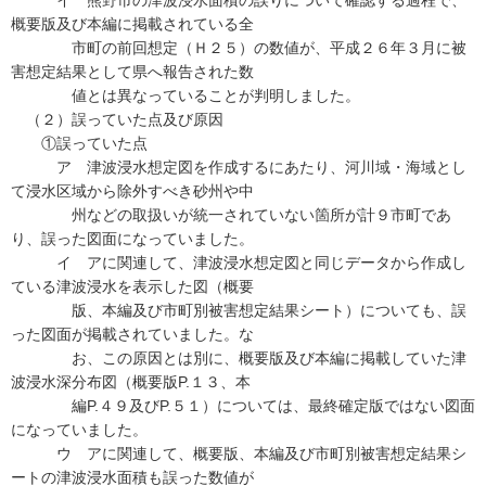
イ 熊野市の津波浸水面積の誤りについて確認する過程で、
概要版及び本編に掲載されている全
市町の前回想定（Ｈ２５）の数値が、平成２６年３月に被
害想定結果として県へ報告された数
値とは異なっていることが判明しました。
（２）誤っていた点及び原因
①誤っていた点
ア 津波浸水想定図を作成するにあたり、河川域・海域とし
て浸水区域から除外すべき砂州や中
州などの取扱いが統一されていない箇所が計９市町であ
り、誤った図面になっていました。
イ アに関連して、津波浸水想定図と同じデータから作成し
ている津波浸水を表示した図（概要
版、本編及び市町別被害想定結果シート）についても、誤
った図面が掲載されていました。な
お、この原因とは別に、概要版及び本編に掲載していた津
波浸水深分布図（概要版P.１３、本
編P.４９及びP.５１）については、最終確定版ではない図面
になっていました。
ウ アに関連して、概要版、本編及び市町別被害想定結果シ
ートの津波浸水面積も誤った数値が