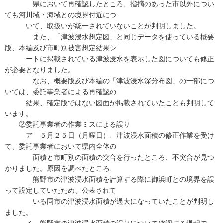
県において再確認したところ、指摘のあった市以外につい
ても河川域・海域との境界付近につ
いて、取扱いが統一されていないことが判明しました。
また、「津波浸水想定図」と同じデータを使っている概要
版、本編及び市町別被害想定結果シ
ートに掲載されている津波浸水を表示した図についても修正
が必要となりました。
なお、概要版及び本編の「津波浸水深分布図」の一部につ
いては、委託事業者による再確認の
結果、確定版ではない図面が掲載されていたことも判明して
います。
②委託事業者の作業ミスによる誤り
ア ５月２５日（月曜日）、津波浸水面積の修正作業を受け
て、委託事業者において県内全体の
面積と市町別の面積の突合を行ったところ、不突合が見つ
かりました。原因を調べたところ、
熊野市の津波浸水面積を計算する際に御浜町との境界を誤
って設定していたため、公表されて
いる同市の津波浸水面積が過大になっていたことが判明し
ました。