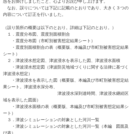
惑をお掛けしましたこと、心よりお詫び申し上げます。
なお、誤りについては下記に記載のとおりであり、大きく３つの
内容について訂正を行いました。
（誤り箇所の概要は以下のとおり。詳細は下記のとおり。）
１．震度分布図、震度別面積割合
・震度分布図（市町別被害想定結果シート）
・震度別面積割合の表（概要版、本編及び市町別被害想定結果
シート）
２．津波浸水想定図、津波浸水を表示した図、津波浸水面積
・津波浸水想定図（津波防災地域づくりに関する法律に基づく
津波浸水想定）
・津波浸水を表示した図（概要版、本編及び市町別被害想定結
果シート。津波浸水深分布、
津波浸水深到達時間、津波浸水継続区
域を表示した図面）
・津波浸水面積の表（概要版、本編及び市町別被害想定結果シ
ート）
３．津波シミュレーションの対象とした河川一覧
・津波シミュレーションの対象とした河川一覧（本編 図面及
び表）