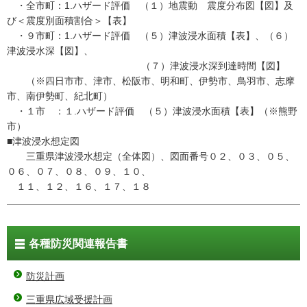
・全市町：1.ハザード評価 （１）地震動 震度分布図【図】及
び＜震度別面積割合＞【表】
・９市町：1.ハザード評価 （５）津波浸水面積【表】、（６）
津波浸水深【図】、
（７）津波浸水深到達時間【図】
（※四日市市、津市、松阪市、明和町、伊勢市、鳥羽市、志摩
市、南伊勢町、紀北町）
・１市 ：１.ハザード評価 （５）津波浸水面積【表】（※熊野
市）
■津波浸水想定図
三重県津波浸水想定（全体図）、図面番号０２、０３、０５、
０６、０７、０８、０９、１０、
１１、１２、１６、１７、１８
各種防災関連報告書
防災計画
三重県広域受援計画