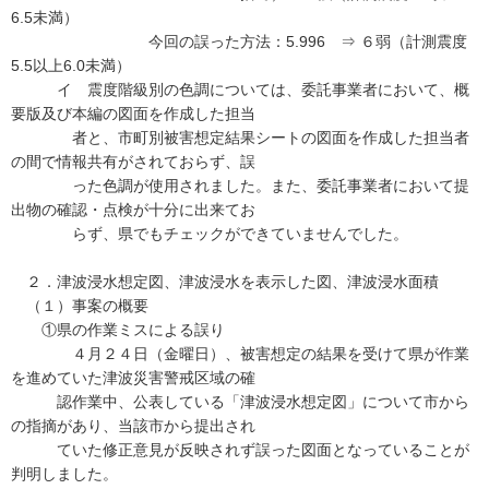
6.5未満）
今回の誤った方法：5.996 ⇒ ６弱（計測震度
5.5以上6.0未満）
イ 震度階級別の色調については、委託事業者において、概
要版及び本編の図面を作成した担当
者と、市町別被害想定結果シートの図面を作成した担当者
の間で情報共有がされておらず、誤
った色調が使用されました。また、委託事業者において提
出物の確認・点検が十分に出来てお
らず、県でもチェックができていませんでした。
２．津波浸水想定図、津波浸水を表示した図、津波浸水面積
（１）事案の概要
①県の作業ミスによる誤り
４月２４日（金曜日）、被害想定の結果を受けて県が作業
を進めていた津波災害警戒区域の確
認作業中、公表している「津波浸水想定図」について市から
の指摘があり、当該市から提出され
ていた修正意見が反映されず誤った図面となっていることが
判明しました。