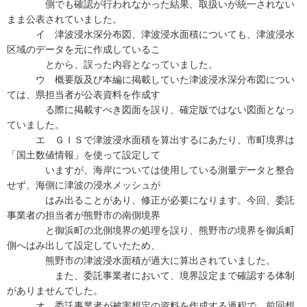
側でも確認が行われなかった結果、取扱いが統一されない
まま公表されていました。
イ 津波浸水深分布図、津波浸水面積についても、津波浸水
区域のデータを元に作成しているこ
とから、誤った内容となっていました。
ウ 概要版及び本編に掲載していた津波浸水深分布図につい
ては、県担当者が公表資料を作成す
る際に掲載すべき図面を誤り、確定版ではない図面となっ
ていました。
エ ＧＩＳで津波浸水面積を算出するにあたり、市町境界は
「国土数値情報」を使って設定して
いますが、海岸については使用している測量データと整合
せず、海側に津波の浸水メッシュが
はみ出ることがあり、修正が必要になります。今回、委託
事業者の担当者が熊野市の南側境界
と御浜町の北側境界の処理を誤り、熊野市の境界を御浜町
側へはみ出して設定していたため、
熊野市の津波浸水面積が過大に算出されていました。
また、委託事業者において、境界設定まで確認する体制
がありませんでした。
オ 委託事業者が被害想定の資料を作成する過程で、前回想