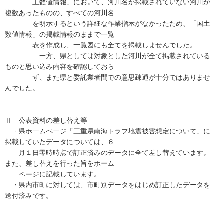
土数値情報」において、河川名が掲載されていない河川が
複数あったものの、すべての河川名
を明示するという詳細な作業指示がなかったため、「国土
数値情報」の掲載情報のままで一覧
表を作成し、一覧図にも全てを掲載しませんでした。
一方、県としては対象とした河川が全て掲載されている
ものと思い込み内容を確認しておら
ず、また県と委託業者間での意思疎通が十分ではありませ
んでした。
Ⅱ 公表資料の差し替え等
・県ホームページ「三重県南海トラフ地震被害想定について」に
掲載していたデータについては、６
月１日零時時点で訂正済みのデータに全て差し替えています。
また、差し替えを行った旨をホーム
ページに記載しています。
・県内市町に対しては、市町別データをはじめ訂正したデータを
送付済みです。