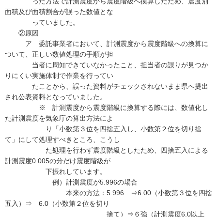
った方法で計測震度から震度階級へ換算したため、震度別
面積及び面積割合が誤った数値とな
っていました。
②原因
ア 委託事業者において、計測震度から震度階級への換算に
ついて、正しい数値処理の手順が担
当者に周知できていなかったこと、担当者の誤りが見つか
りにくい実施体制で作業を行ってい
たことから、誤った資料がチェックされないまま県へ提出
され公表資料となっていました。
※ 計測震度から震度階級に換算する際には、数値化し
た計測震度を気象庁の算出方法によ
り「小数第３位を四捨五入し、小数第２位を切り捨
て」にして処理すべきところ、こうし
た処理を行わず震度階級としたため、四捨五入による
計測震度0.005の分だけ震度階級が
下振れしています。
例）計測震度が5.996の場合
本来の方法：5.996 ⇒6.00（小数第３位を四捨
五入）⇒ 6.0（小数第２位を切り
捨て）⇒６強（計測震度6.0以上