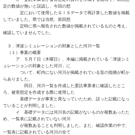
定の数値が無いと誤認し、今回の想
定において使用したＧＩＳデータで再計算した数値を掲載
していました。県では当然、前回想
定時に県へ報告された数値が掲載されているものと考え、
確認していませんでした。
３．津波シミュレーションの対象とした河川一覧
（１）事案の概要
ア ５月７日（木曜日）、本編に掲載されている「津波シミ
ュレーションの対象とした河川」に
ついて、町内にない河川が掲載されている旨の指摘が町か
らありました。
同日、河川一覧を作成した委託事業者に確認したとこ
ろ、被害想定を作成する際に使用した
基礎データが事実と異なっていたため、誤った記載になっ
ていることが判明しました。
イ 基礎データには河川名の記載がないものが複数あったた
め、一覧表に記載されていない河川
が複数あることも判明しました。また、確認作業の中で、
一覧表に記載されている河川の全て