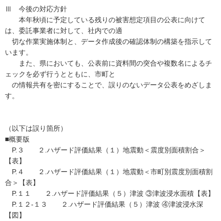
Ⅲ 今後の対応方針
本年秋頃に予定している残りの被害想定項目の公表に向けて
は、委託事業者に対して、社内での適
切な作業実施体制と、データ作成後の確認体制の構築を指示して
います。
また、県においても、公表前に資料間の突合や複数名によるチ
ェックを必ず行うとともに、市町と
の情報共有を密にすることで、誤りのないデータ公表をめざしま
す。
（以下は誤り箇所）
■概要版
P.３ ２.ハザード評価結果（１）地震動＜震度別面積割合＞
【表】
P.４ ２.ハザード評価結果（１）地震動＜市町別震度別面積割
合＞【表】
P.１１ ２.ハザード評価結果（５）津波 ③津波浸水面積【表】
P.１２-１３ ２.ハザード評価結果（５）津波 ④津波浸水深
【図】