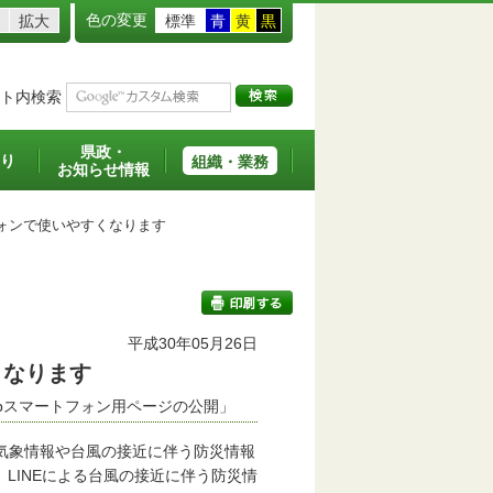
色の変更
拡大
標準
青
黄
黒
ト内検索
県政・
り
組織・業務
お知らせ情報
フォンで使いやすくなります
平成30年05月26日
くなります
印刷する
jpスマートフォン用ページの公開」
気象情報や台風の接近に伴う防災情報
LINEによる台風の接近に伴う防災情