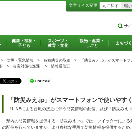
文字サイズ変更
元に戻す
縮小
サイ
健康・福祉・
スポーツ・
観光・産業・
犯
まちづく
子ども
教育・文化
しごと
>
防災・緊急情報
>
各種防災の取組
>
「防災みえ.jp」がスマート
部
>
災害対策推進課
>
情報通信班
「防災みえ.jp」がスマートフォンで使いやす
「LINEによる台風の接近に伴う防災情報の配信」及び「防災みえ.
県内の防災情報を提供する「防災みえ.jp」では、ツイッターによる
の配信を行っていますが、より多様な手段で防災情報を提供するため、