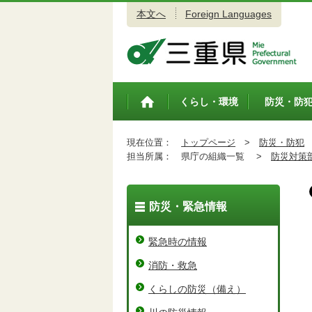
本文へ
Foreign Languages
三重県公式ウェブサイト
くらし・環境
防災・防
トップペ
ージ
現在位置：
トップページ
>
防災・防犯
担当所属：
県庁の組織一覧 >
防災対策
防災・緊急情報
緊急時の情報
消防・救急
くらしの防災（備え）