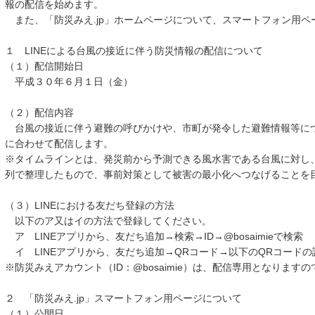
報の配信を始めます。
また、「防災みえ.jp」ホームページについて、スマートフォン用ペ
１ LINEによる台風の接近に伴う防災情報の配信について
（１）配信開始日
平成３０年６月１日（金）
（２）配信内容
台風の接近に伴う避難の呼びかけや、市町が発令した避難情報等に
に合わせて配信します。
※タイムラインとは、発災前から予測できる風水害である台風に対し
列で整理したもので、事前対策として被害の最小化へつなげることを
（３）LINEにおける友だち登録の方法
以下のア又はイの方法で登録してください。
ア LINEアプリから、友だち追加→検索→ID→@bosaimieで検索
イ LINEアプリから、友だち追加→QRコード→以下のQRコードの
※防災みえアカウント（ID：@bosaimie）は、配信専用となりま
２ 「防災みえ.jp」スマートフォン用ページについて
（１）公開日