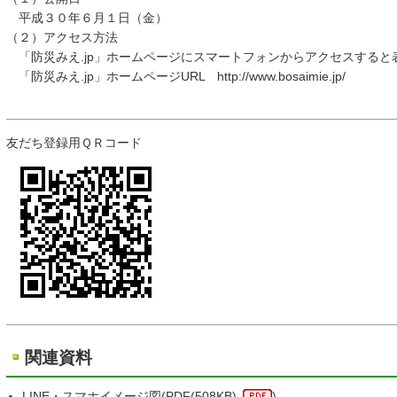
平成３０年６月１日（金）
（２）アクセス方法
「防災みえ.jp」ホームページにスマートフォンからアクセスすると
「防災みえ.jp」ホームページURL http://www.bosaimie.jp/
友だち登録用ＱＲコード
関連資料
LINE・スマホイメージ図(
PDF
(508KB)
)