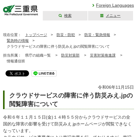
Foreign Languages
検索
メニュー
三重県公式ウェブ
サイト
現在位置：
トップページ
>
防災・防犯
>
防災・緊急情報
>
緊急時の情報
>
クラウドサービスの障害に伴う防災みえ.jpの閲覧障害について
担当所属：
県庁の組織一覧 >
防災対策部
>
災害対策推進課
>
情報通信班
令和06年11月15日
クラウドサービスの障害に伴う防災みえ.jpの
閲覧障害について
令和６年１１月１５日(金)１４時５５分からクラウドサービスの全
国的な障害の影響を受けて防災みえ.jpホームページが閲覧できなく
なっています。