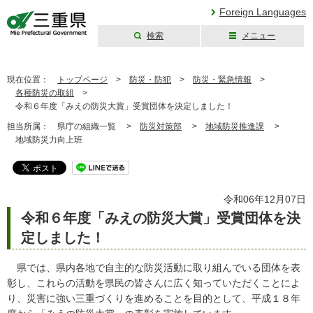
Foreign Languages
検索
メニュー
三重県公式ウェブ
サイト
現在位置：
トップページ
>
防災・防犯
>
防災・緊急情報
>
各種防災の取組
>
令和６年度「みえの防災大賞」受賞団体を決定しました！
担当所属：
県庁の組織一覧 >
防災対策部
>
地域防災推進課
>
地域防災力向上班
令和06年12月07日
令和６年度「みえの防災大賞」受賞団体を決
定しました！
県では、県内各地で自主的な防災活動に取り組んでいる団体を表
彰し、これらの活動を県民の皆さんに広く知っていただくことによ
り、災害に強い三重づくりを進めることを目的として、平成１８年