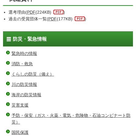
選考理由(
PDF
(224KB)
)
過去の受賞団体一覧(
PDF
(177KB)
)
防災・緊急情報
緊急時の情報
消防・救急
くらしの防災（備え）
川の防災情報
海岸の防災情報
災害支援
予防・保安（ガス・火薬・電気・危険物・石油コンビナート防
災）
国民保護