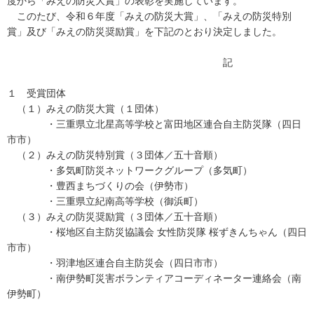
度から「みえの防災大賞」の表彰を実施しています。
このたび、令和６年度「みえの防災大賞」、「みえの防災特別
賞」及び「みえの防災奨励賞」を下記のとおり決定しました。
記
１ 受賞団体
（１）みえの防災大賞（１団体）
・三重県立北星高等学校と富田地区連合自主防災隊（四日
市市）
（２）みえの防災特別賞（３団体／五十音順）
・多気町防災ネットワークグループ（多気町）
・豊西まちづくりの会（伊勢市）
・三重県立紀南高等学校（御浜町）
（３）みえの防災奨励賞（３団体／五十音順）
・桜地区自主防災協議会 女性防災隊 桜ずきんちゃん（四日
市市）
・羽津地区連合自主防災会（四日市市）
・南伊勢町災害ボランティアコーディネーター連絡会（南
伊勢町）