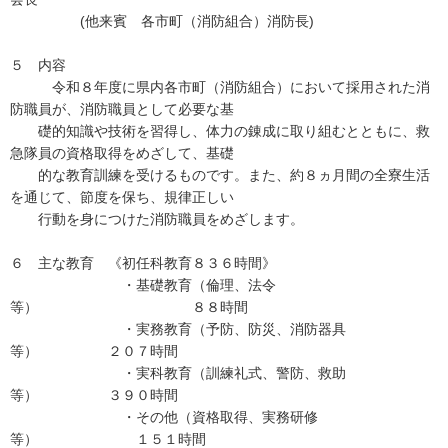
(他来賓 各市町（消防組合）消防長)
５ 内容
令和８年度に県内各市町（消防組合）において採用された消
防職員が、消防職員として必要な基
礎的知識や技術を習得し、体力の錬成に取り組むとともに、救
急隊員の資格取得をめざして、基礎
的な教育訓練を受けるものです。また、約８ヵ月間の全寮生活
を通じて、節度を保ち、規律正しい
行動を身につけた消防職員をめざします。
６ 主な教育 《初任科教育８３６時間》
・基礎教育（倫理、法令
等） ８８時間
・実務教育（予防、防災、消防器具
等） ２０７時間
・実科教育（訓練礼式、警防、救助
等） ３９０時間
・その他（資格取得、実務研修
等） １５１時間