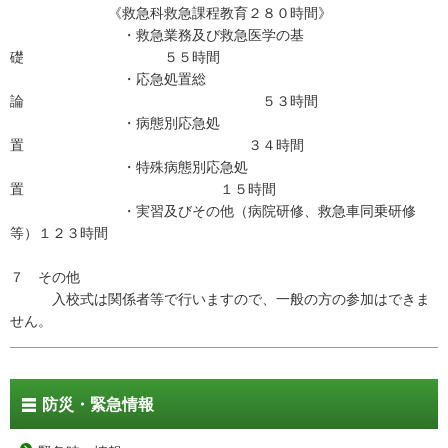
《救急科救急課程教育２８０時間》
・救急業務及び救急医学の基
礎 ５５時間
・応急処置総
論 ５３時間
・病態別応急処
置 ３４時間
・特殊病態別応急処
置 １５時間
・実習及びその他（病院研修、救急車同乗研修
等）１２３時間
７ その他
入校式は関係者等で行いますので、一般の方の参加はできま
せん。
防災・緊急情報