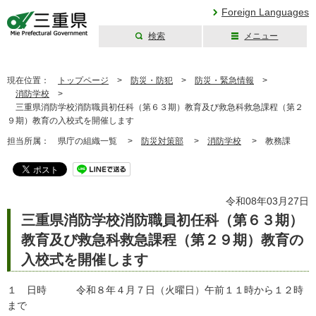
Foreign Languages
検索
メニュー
三重県公式ウェブ
サイト
現在位置：
トップページ
>
防災・防犯
>
防災・緊急情報
>
消防学校
>
三重県消防学校消防職員初任科（第６３期）教育及び救急科救急課程（第２
９期）教育の入校式を開催します
担当所属：
県庁の組織一覧 >
防災対策部
>
消防学校
>
教務課
令和08年03月27日
三重県消防学校消防職員初任科（第６３期）
教育及び救急科救急課程（第２９期）教育の
入校式を開催します
１ 日時 令和８年４月７日（火曜日）午前１１時から１２時
まで