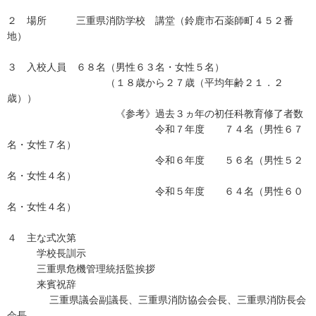
２ 場所 三重県消防学校 講堂（鈴鹿市石薬師町４５２番
地）
３ 入校人員 ６８名（男性６３名・女性５名）
（１８歳から２７歳（平均年齢２１．２
歳））
《参考》過去３ヵ年の初任科教育修了者数
令和７年度 ７４名（男性６７
名・女性７名）
令和６年度 ５６名（男性５２
名・女性４名）
令和５年度 ６４名（男性６０
名・女性４名）
４ 主な式次第
学校長訓示
三重県危機管理統括監挨拶
来賓祝辞
三重県議会副議長、三重県消防協会会長、三重県消防長会
会長