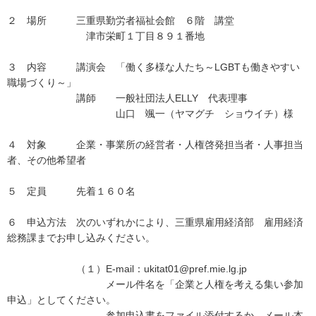
２ 場所 三重県勤労者福祉会館 ６階 講堂
津市栄町１丁目８９１番地
３ 内容 講演会 「働く多様な人たち～LGBTも働きやすい
職場づくり～」
講師 一般社団法人ELLY 代表理事
山口 颯一（ヤマグチ ショウイチ）様
４ 対象 企業・事業所の経営者・人権啓発担当者・人事担当
者、その他希望者
５ 定員 先着１６０名
６ 申込方法 次のいずれかにより、三重県雇用経済部 雇用経済
総務課までお申し込みください。
（１）E-mail：ukitat01@pref.mie.lg.jp
メール件名を「企業と人権を考える集い参加
申込」としてください。
参加申込書をファイル添付するか、メール本