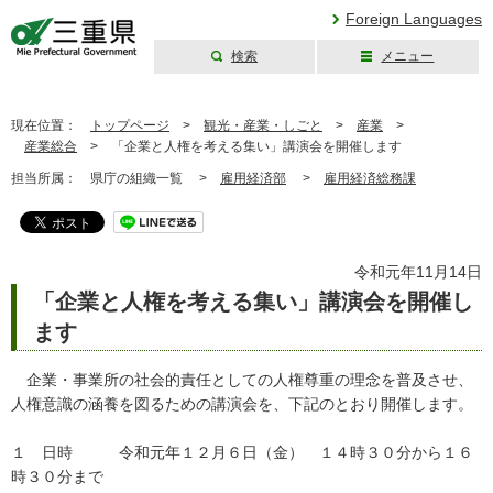
Foreign Languages
検索
メニュー
三重県公式ウェブ
サイト
現在位置：
トップページ
>
観光・産業・しごと
>
産業
>
産業総合
>
「企業と人権を考える集い」講演会を開催します
担当所属：
県庁の組織一覧 >
雇用経済部
>
雇用経済総務課
令和元年11月14日
「企業と人権を考える集い」講演会を開催し
ます
企業・事業所の社会的責任としての人権尊重の理念を普及させ、
人権意識の涵養を図るための講演会を、下記のとおり開催します。
１ 日時 令和元年１２月６日（金） １４時３０分から１６
時３０分まで