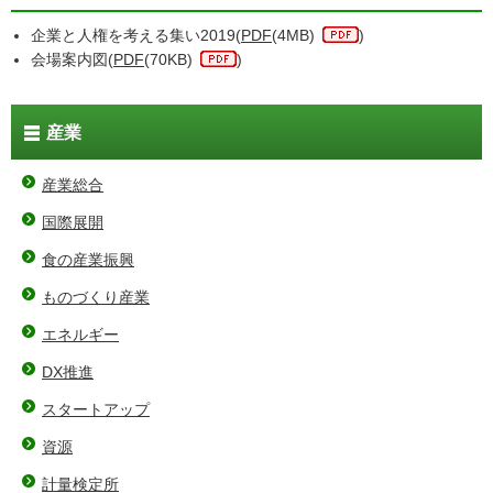
企業と人権を考える集い2019(
PDF
(4MB)
)
会場案内図(
PDF
(70KB)
)
産業
産業総合
国際展開
食の産業振興
ものづくり産業
エネルギー
DX推進
スタートアップ
資源
計量検定所