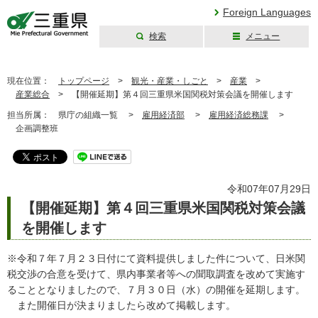
Foreign Languages
検索
メニュー
三重県公式ウェブ
サイト
現在位置：
トップページ
>
観光・産業・しごと
>
産業
>
産業総合
>
【開催延期】第４回三重県米国関税対策会議を開催します
担当所属：
県庁の組織一覧 >
雇用経済部
>
雇用経済総務課
>
企画調整班
令和07年07月29日
【開催延期】第４回三重県米国関税対策会議
を開催します
※令和７年７月２３日付にて資料提供しました件について、日米関
税交渉の合意を受けて、県内事業者等への聞取調査を改めて実施す
ることとなりましたので、７月３０日（水）の開催を延期します。
また開催日が決まりましたら改めて掲載します。