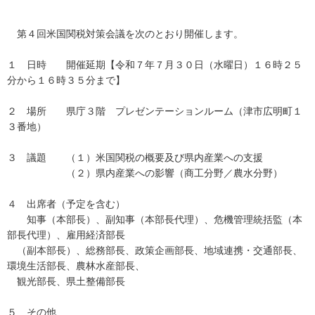
第４回米国関税対策会議を次のとおり開催します。
１ 日時 開催延期【令和７年７月３０日（水曜日）１６時２５
分から１６時３５分まで】
２ 場所 県庁３階 プレゼンテーションルーム（津市広明町１
３番地）
３ 議題 （１）米国関税の概要及び県内産業への支援
（２）県内産業への影響（商工分野／農水分野）
４ 出席者（予定を含む）
知事（本部長）、副知事（本部長代理）、危機管理統括監（本
部長代理）、雇用経済部長
（副本部長）、総務部長、政策企画部長、地域連携・交通部長、
環境生活部長、農林水産部長、
観光部長、県土整備部長
５ その他