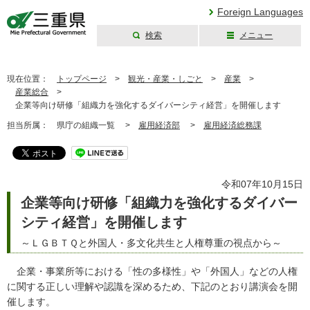
Foreign Languages
検索
メニュー
三重県公式ウェブ
サイト
現在位置：
トップページ
>
観光・産業・しごと
>
産業
>
産業総合
>
企業等向け研修「組織力を強化するダイバーシティ経営」を開催します
担当所属：
県庁の組織一覧 >
雇用経済部
>
雇用経済総務課
令和07年10月15日
企業等向け研修「組織力を強化するダイバー
シティ経営」を開催します
～ＬＧＢＴＱと外国人・多文化共生と人権尊重の視点から～
企業・事業所等における「性の多様性」や「外国人」などの人権
に関する正しい理解や認識を深めるため、下記のとおり講演会を開
催します。