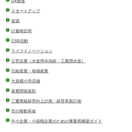
DX推進
スタートアップ
資源
計量検定所
CSR活動
ライフイノベーション
公営企業（水道用水供給・工業用水道）
伝統産業・地場産業
大規模小売店舗
産業関係表彰
三重県版経営向上計画・経営革新計画
空の移動革命
中小企業・小規模企業のための事業再構築ガイド