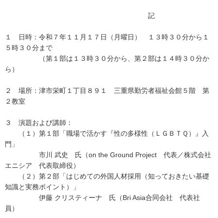
記
１ 日時：令和７年１１月１７日（月曜日） １３時３０分から１
５時３０分まで
（第１部は１３時３０分から、第２部は１４時３０分か
ら）
２ 場所：津市栄町１丁目８９１ 三重県勤労者福祉会館５階 第
２教室
３ 演題および講師：
（１）第１部「職場で活かす『性の多様性（ＬＧＢＴＱ）』入
門」
市川 武史 氏（on the Ground Project 代表／株式会社
エニシア 代表取締役）
（２）第２部「はじめての外国人材採用（知っておきたい基礎
知識と実務ポイント）」
伊藤 クリスティーナ 氏（Bri Asia合同会社 代表社
員）