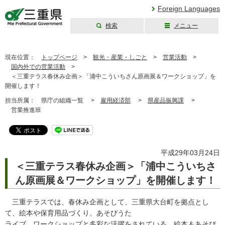
Foreign Languages
検索
メニュー
三重県公式ウェブ
サイト
現在位置：
トップページ
>
観光・産業・しごと
>
営業活動
>
国内外での営業活動
>
＜三重テラス春休み企画＞「浦中こういちさん原画展＆ワークショップ」を
開催します！
担当所属：
県庁の組織一覧 >
雇用経済部
>
県産品振興課
>
営業推進班
平成29年03月24日
＜三重テラス春休み企画＞「浦中こういちさ
ん原画展＆ワークショップ」を開催します！
三重テラスでは、春休み企画として、三重県大台町を拠点とし
て、絵本や保育用品づくり、あそびうた
ライブ、ワークショップと多彩な活躍をされている、絵本＆あそび