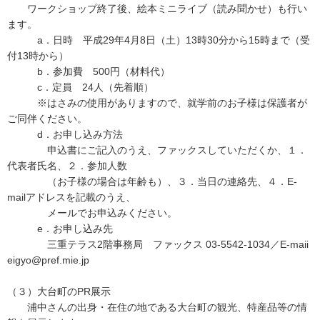
ワークショップ終了後、絵本ミニライブ（読み聞かせ）も行い
ます。
a．日時 平成29年4月8日（土）13時30分から15時まで（受
付13時から）
b．参加費 500円（材料代）
c．定員 24人（先着順）
※はさみの使用がありますので、就学前のお子様は保護者が
ご同伴ください。
d．お申し込み方法
申込書にご記入のうえ、ファックスしていただくか、１．
代表者氏名、２．参加人数
（お子様の場合は年齢も）、３．当日の連絡先、４．E-
mailアドレスを記載のうえ、
メールでお申込みください。
e．お申し込み先
三重テラス2階事務局 ファックス 03‐5542‐1034／E-maii
eigyo@pref.mie.jp
（３）大台町のPR展示
浦中さんの出身・在住の地である大台町の観光、特産品等の情