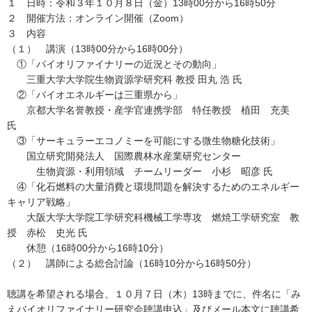
１ 日時：令和３年１０月８日（金）13時00分から16時50分
２ 開催方法：オンライン開催（Zoom）
３ 内容
（１） 講演（13時00分から16時00分）
①「バイオリファイナリーの近況とその動向」
三重大学大学院生物資源学研究科 教授 田丸 浩 氏
②「バイオエネルギーは三重県から」
京都大学名誉教授・産学官連携学部 特任教授 植田 充美
氏
③「サーキュラーエコノミーを可能にする微生物糖化技術」
国立研究開発法人 国際農林水産業研究センター
生物資源・利用領域 チームリーダー 小杉 昭彦 氏
④「化石燃料の大量消費と環境問題を解決するためのエネルギー
キャリア戦略」
大阪大学大学院工学研究科機械工学専攻 燃焼工学研究室 教
授 赤松 史光 氏
休憩（16時00分から16時10分）
（２） 講師による総合討論（16時10分から16時50分）
聴講を希望される場合、１０月７日（木）13時までに、件名に「み
えバイオリファイナリー研究会聴講申込」及びメール本文に聴講希