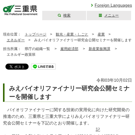
Foreign Languages
検索
メニュー
三重県公式ウェブ
サイト
現在位置：
トップページ
>
観光・産業・しごと
>
産業
>
エネルギー
>
みえバイオリファイナリー研究会公開セミナーを開催します
担当所属：
県庁の組織一覧 >
雇用経済部
>
新産業振興課
>
エネルギー政策班
令和03年10月02日
みえバイオリファイナリー研究会公開セミナ
ーを開催します
バイオリファイナリーに関する技術の実用化に向けた研究開発の
推進のため、三重県と三重大学によりみえバイオリファイナリー研
究会公開セミナーを下記のとおり開催します。
記