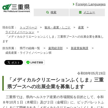
Foreign Languages
検索
メニュー
三重県公式ウェブ
サイト
現在位置：
トップページ
>
観光・産業・しごと
>
産業
>
ライフイノベーション
>
「メディカルクリエーションふくしま」三重県ブースへの出展企業を募集し
ます
担当所属：
県庁の組織一覧 >
雇用経済部
>
新産業振興課
>
成長産業・ライフイノベーション班
令和08年05月19日
「メディカルクリエーションふくしま」三重
県ブースへの出展企業を募集します
三重県では、県内ヘルスケア産業の市場開拓を目的として、令和
８年10月１日（木曜日）及び２日（金曜日）に、ビッグパレットふ
くしまにて開催される「メディカルクリエーションふくしま」にお