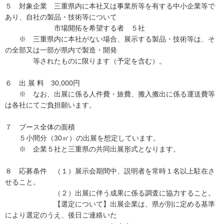
５ 対象企業 三重県内に本社又は事業所等を有する中小企業等で
あり、自社の製品・技術等について
市場開拓を希望する者 ５社
※ 三重県内に本社がない場合、展示する製品・技術等は、そ
の全部又は一部が県内で製造・開発
等されたものに限ります（予定を含む）。
６ 出 展 料 30,000円
※ なお、出展に係る人件費・旅費、搬入搬出に係る運送費等
は各社にてご負担願います。
７ ブース全体の面積
５小間分（30㎡）の出展を想定しています。
※ 企業５社と三重県の共同出展形式となります。
８ 応募条件 （１）展示会期間中、説明者を常時１名以上駐在さ
せること。
（２）出展に伴う成果に係る調査に協力すること。
【選定について】出展企業は、県が別に定める基準
により選定のうえ、後日ご連絡いた