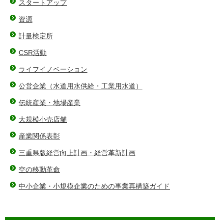
スタートアップ
資源
計量検定所
CSR活動
ライフイノベーション
公営企業（水道用水供給・工業用水道）
伝統産業・地場産業
大規模小売店舗
産業関係表彰
三重県版経営向上計画・経営革新計画
空の移動革命
中小企業・小規模企業のための事業再構築ガイド