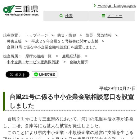
Foreign Languages
検索
メニュー
三重県公式ウェブ
サイト
現在位置：
トップページ
>
防災・防犯
>
防災・緊急情報
>
災害支援
>
平成２９年台風２１号被害に関する支援
>
台風21号に係る中小企業金融相談窓口を設置しました
担当所属：
県庁の組織一覧 >
雇用経済部
>
中小企業・サービス産業振興課
>
金融支援班
平成29年10月27日
台風21号に係る中小企業金融相談窓口を設置
しました
台風２１号により三重県内において、河川の氾濫や浸水等が多発
し、工場、倉庫等にも甚大な被害が発生しました。
このことにより県内中小企業・小規模企業の経営に支障を生じる