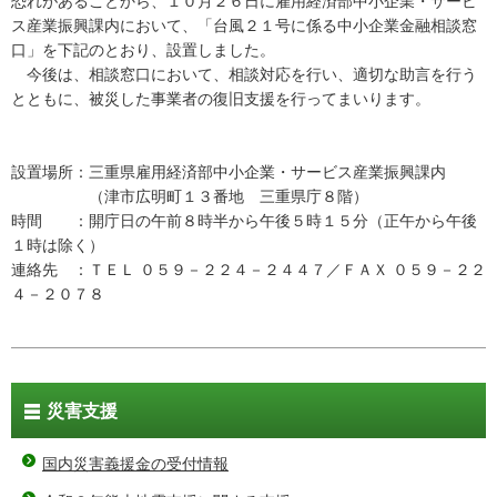
恐れがあることから、１０月２６日に雇用経済部中小企業・サービ
ス産業振興課内において、「台風２１号に係る中小企業金融相談窓
口」を下記のとおり、設置しました。
今後は、相談窓口において、相談対応を行い、適切な助言を行う
とともに、被災した事業者の復旧支援を行ってまいります。
設置場所：三重県雇用経済部中小企業・サービス産業振興課内
（津市広明町１３番地 三重県庁８階）
時間 ：開庁日の午前８時半から午後５時１５分（正午から午後
１時は除く）
連絡先 ：ＴＥＬ ０５９－２２４－２４４７／ＦＡＸ ０５９－２２
４－２０７８
災害支援
国内災害義援金の受付情報