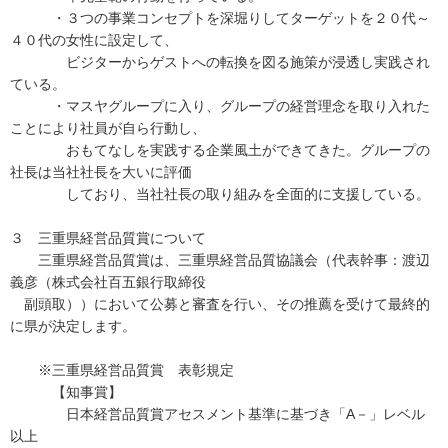
・３つの事業コンセプトを深堀りしてターゲットを２０代～
４０代の女性に設定して、
ビジターからゲストへの転換を図る施策が浸透し実践され
ている。
・マスヤグループに入り、グループの経営理念を取り入れた
ことにより社員が自ら行動し、
おもてなしを実践する企業風土ができてきた。グループの
社長は当社社長を大いに評価
しており、当社社長の取り組みを全面的に支援している。
３ 三重県経営品質賞について
三重県経営品質賞は、三重県経営品質協議会（代表幹事：渡辺
義彦（株式会社百五銀行取締役
副頭取））において公募と審査を行い、その推薦を受けて最終的
に県が決定します。
※三重県経営品質賞 表彰規定
【知事賞】
日本経営品質賞アセスメント基準に基づき「A－」レベル
以上