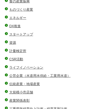
食の産業振興
ものづくり産業
エネルギー
DX推進
スタートアップ
資源
計量検定所
CSR活動
ライフイノベーション
公営企業（水道用水供給・工業用水道）
伝統産業・地場産業
大規模小売店舗
産業関係表彰
三重県版経営向上計画・経営革新計画