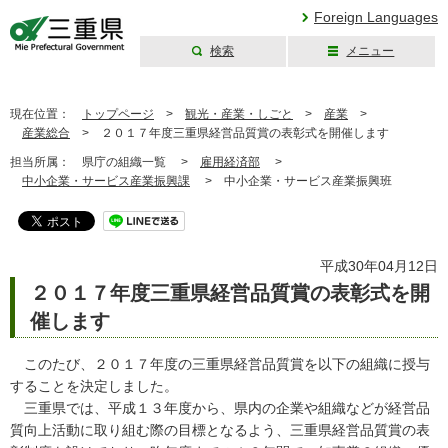
Foreign Languages
検索
メニュー
三重県公式ウェブ
サイト
現在位置：
トップページ
>
観光・産業・しごと
>
産業
>
産業総合
>
２０１７年度三重県経営品質賞の表彰式を開催します
担当所属：
県庁の組織一覧 >
雇用経済部
>
中小企業・サービス産業振興課
>
中小企業・サービス産業振興班
平成30年04月12日
２０１７年度三重県経営品質賞の表彰式を開
催します
このたび、２０１７年度の三重県経営品質賞を以下の組織に授与
することを決定しました。
三重県では、平成１３年度から、県内の企業や組織などが経営品
質向上活動に取り組む際の目標となるよう、三重県経営品質賞の表