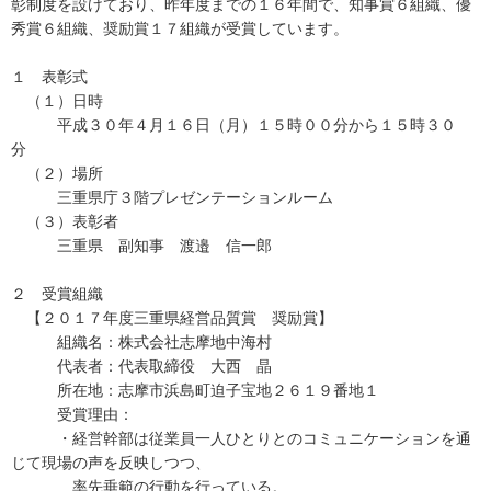
彰制度を設けており、昨年度までの１６年間で、知事賞６組織、優
秀賞６組織、奨励賞１７組織が受賞しています。
１ 表彰式
（１）日時
平成３０年４月１６日（月）１５時００分から１５時３０
分
（２）場所
三重県庁３階プレゼンテーションルーム
（３）表彰者
三重県 副知事 渡邉 信一郎
２ 受賞組織
【２０１７年度三重県経営品質賞 奨励賞】
組織名：株式会社志摩地中海村
代表者：代表取締役 大西 晶
所在地：志摩市浜島町迫子宝地２６１９番地１
受賞理由：
・経営幹部は従業員一人ひとりとのコミュニケーションを通
じて現場の声を反映しつつ、
率先垂範の行動を行っている。