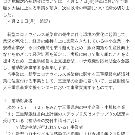
ロナ危機対応補助金については、４月１７日(金)時点において予算
額を大幅に上回る申請を頂き、次回以降の申請について締め切りま
した。
（４月２０日(月) 追記）
新型コロナウイルス感染症の発生に伴う環境の変化に起因して、
業況が悪化し、経営の維持向上に支障をきたしている中小企業・小
規模企業が、今回の難局を乗り越えるため、販路開拓や生産性向上
などをめざして経営計画を策定し、実現に向けて取り組むことを支
援するため、三重県経営向上支援新型コロナ危機対応補助金を創設
し、補助対象事業者を募集します。
当事業は、新型コロナウイルス感染症に関する三重県緊急経済対
策に位置付ける事業として、三重県の財源に基づいて、公益財団法
人三重県産業支援センターにおいて事業実施するものです。
１ 補助対象者
次の（１）、（２）をみたす三重県内の中小企業・小規模企業
（１）三重県版経営向上計画のステップ２又はステップ３の認定を
受けている（補助金の交付申請日におい
て認定申請が行われている）事業者
（２）新型コロナウイルス感染症の影響により令和２年２月以降に