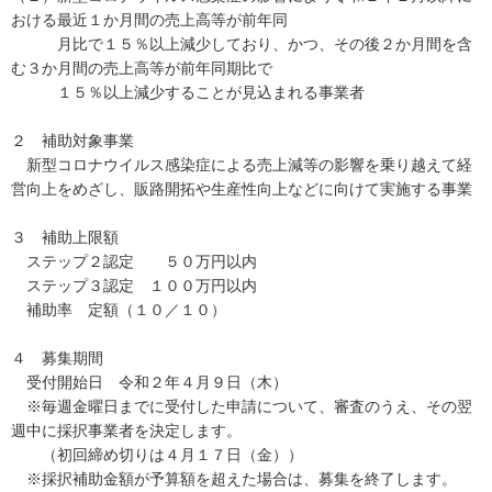
おける最近１か月間の売上高等が前年同
月比で１５％以上減少しており、かつ、その後２か月間を含
む３か月間の売上高等が前年同期比で
１５％以上減少することが見込まれる事業者
２ 補助対象事業
新型コロナウイルス感染症による売上減等の影響を乗り越えて経
営向上をめざし、販路開拓や生産性向上などに向けて実施する事業
３ 補助上限額
ステップ２認定 ５０万円以内
ステップ３認定 １００万円以内
補助率 定額（１０／１０）
４ 募集期間
受付開始日 令和２年４月９日（木）
※毎週金曜日までに受付した申請について、審査のうえ、その翌
週中に採択事業者を決定します。
（初回締め切りは４月１７日（金））
※採択補助金額が予算額を超えた場合は、募集を終了します。