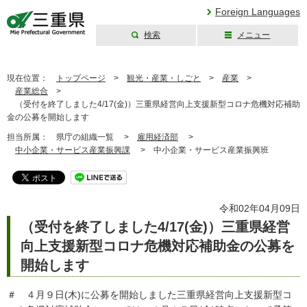
Foreign Languages
検索
メニュー
三重県公式ウェブ
サイト
現在位置：
トップページ
>
観光・産業・しごと
>
産業
>
産業総合
>
（受付を終了しました4/17(金)）三重県経営向上支援新型コロナ危機対応補助
金の公募を開始します
担当所属：
県庁の組織一覧 >
雇用経済部
>
中小企業・サービス産業振興課
>
中小企業・サービス産業振興班
令和02年04月09日
（受付を終了しました4/17(金)）三重県経営
向上支援新型コロナ危機対応補助金の公募を
開始します
＃ ４月９日(木)に公募を開始しました三重県経営向上支援新型コ