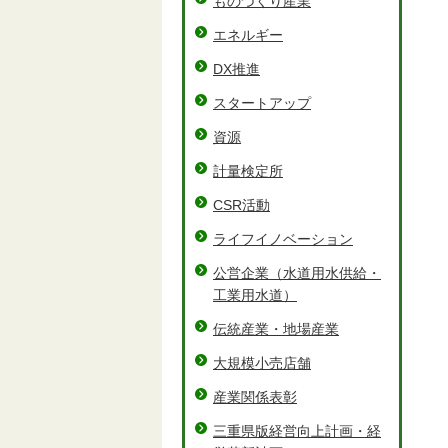
ものづくり産業
エネルギー
DX推進
スタートアップ
資源
計量検定所
CSR活動
ライフイノベーション
公営企業（水道用水供給・
工業用水道）
伝統産業・地場産業
大規模小売店舗
産業関係表彰
三重県版経営向上計画・経