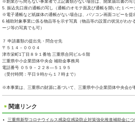
※創業から間もない事業者で上記書類がない場合は、開業届出書の写
5. 振込先口座の通帳の写し（通帳のオモテ面及び通帳を開いた１ペー
※電子通帳など紙媒体の通帳がない場合は、パソコン画面コピーを提
6.補助対象事業に係る物品等を示す写真（物品等の設置の状況がわか
ージ等の写真でも可）
７ 申請書類の提出先・問合せ先
〒５１４－０００４
津市栄町1丁目８９１番地 三重県合同ビル６階
三重県中小企業団体中央会 補助金事務局
電話番号 ０５９－２２８―５１９５
（受付時間：平日９時から１７時まで）
※本事業は、三重県の財源に基づいて、三重県中小企業団体中央会が
関連リンク
三重県新型コロナウイルス感染症感染防止対策強化推進補助金につ