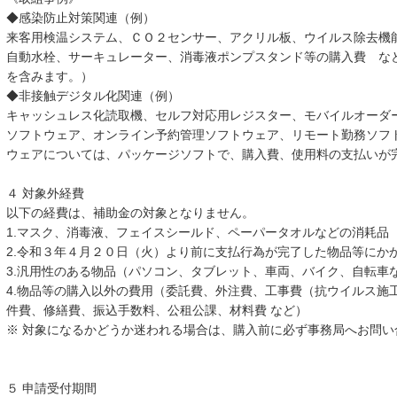
◆感染防止対策関連（例）
来客用検温システム、ＣＯ２センサー、アクリル板、ウイルス除去機
自動水栓、サーキュレーター、消毒液ポンプスタンド等の購入費 な
を含みます。）
◆非接触デジタル化関連（例）
キャッシュレス化読取機、セルフ対応用レジスター、モバイルオーダ
ソフトウェア、オンライン予約管理ソフトウェア、リモート勤務ソフ
ウェアについては、パッケージソフトで、購入費、使用料の支払いが
４ 対象外経費
以下の経費は、補助金の対象となりません。
1.マスク、消毒液、フェイスシールド、ペーパータオルなどの消耗品
2.令和３年４月２０日（火）より前に支払行為が完了した物品等にか
3.汎用性のある物品（パソコン、タブレット、車両、バイク、自転車
4.物品等の購入以外の費用（委託費、外注費、工事費（抗ウイルス施
件費、修繕費、振込手数料、公租公課、材料費 など）
※ 対象になるかどうか迷われる場合は、購入前に必ず事務局へお問い
５ 申請受付期間