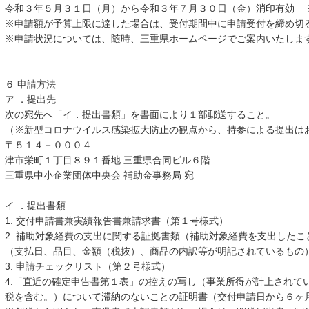
令和３年５月３１日（月）から令和３年７月３０日（金）消印有効 
※申請額が予算上限に達した場合は、受付期間中に申請受付を締め切
※申請状況については、随時、三重県ホームページでご案内いたしま
６ 申請方法
ア ．提出先
次の宛先へ「イ．提出書類」を書面により１部郵送すること。
（※新型コロナウイルス感染拡大防止の観点から、持参による提出は
〒５１４－０００４
津市栄町１丁目８９１番地 三重県合同ビル６階
三重県中小企業団体中央会 補助金事務局 宛
イ ．提出書類
1. 交付申請書兼実績報告書兼請求書（第１号様式）
2. 補助対象経費の支出に関する証拠書類（補助対象経費を支出した
（支払日、品目、金額（税抜）、商品の内訳等が明記されているもの
3. 申請チェックリスト（第２号様式）
4.「直近の確定申告書第１表」の控えの写し（事業所得が計上されて
税を含む。）について滞納のないことの証明書（交付申請日から６ヶ