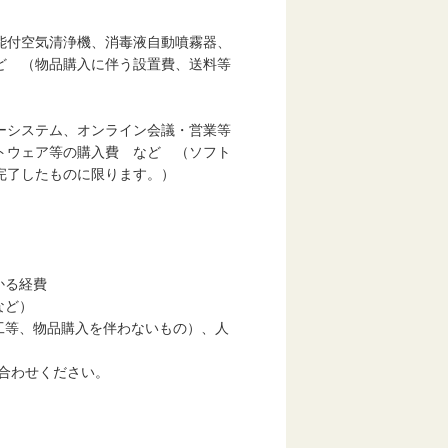
能付空気清浄機、消毒液自動噴霧器、
ど （物品購入に伴う設置費、送料等
ーシステム、オンライン会議・営業等
トウェア等の購入費 など （ソフト
完了したものに限ります。）
かる経費
など）
工等、物品購入を伴わないもの）、人
合わせください。