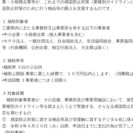
業・小規模企業等が、これまでの感染防止対策（業種別ガイドライン
染防止対策のために行う物品等の購入を支援するものです。
１ 補助対象者
三重県内に主たる事務所又は事業所を有する以下の事業者
•中小企業・小規模企業（個人事業者を含む）
•ＮＰＯ法人、一般社団法人、社会福祉法人、生活協同組合、事業協
等（行政機関、公的企業、独立行政法人、大企業は除く）
２ 補助率等
•補助率 ３分の２以内
•補助上限額 事業に要した経費で、１０万円以内とします。（消費税
•申請回数 １事業者につき１回限り
３ 対象経費
補助対象事業者が、その店舗、事務所及び事業用施設において、新
業種別ガイドライン等を踏まえたうえで実施する、さらなる感染防止
②を満たすもの
① 感染防止対策に資する物品等及び非接触に資するデジタル化に係
② 令和３年４月２０日（火）以降、申請日までに支払行為が完了し
《取組事例》