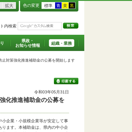
色の変更
拡大
標準
青
黄
黒
ト内検索
県政・
り
組織・業務
お知らせ情報
防止対策強化推進補助金の公募を開始します
令和03年05月31日
強化推進補助金の公募を
印刷する
中小企業・小規模企業等が安定して事
あります。本補助金は、県内の中小企