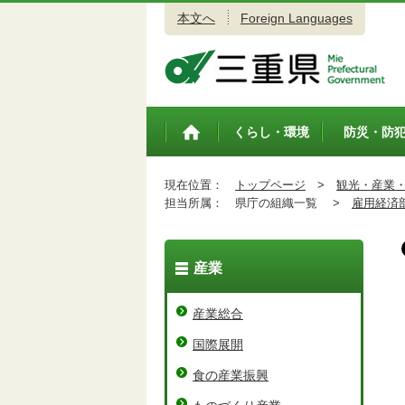
本文へ
Foreign Languages
三重県公式ウェブサイト
くらし・環境
防災・防
トップペ
ージ
現在位置：
トップページ
>
観光・産業
担当所属：
県庁の組織一覧 >
雇用経済
産業
産業総合
国際展開
食の産業振興