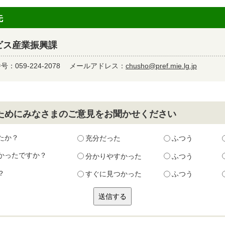
先
ビス産業振興課
：059-224-2078
メールアドレス：
chusho@pref.mie.lg.jp
ためにみなさまのご意見をお聞かせください
たか？
充分だった
ふつう
かったですか？
分かりやすかった
ふつう
？
すぐに見つかった
ふつう