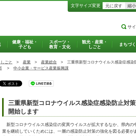
文字サイズ変更
元に戻す
縮小
サイ
健康・福祉・
スポーツ・
観光・産業・
犯
まちづく
子ども
教育・文化
しごと
・しごと
>
産業
>
産業総合
>
三重県新型コロナウイルス感染症感染
部
>
中小企業・サービス産業振興課
三重県新型コロナウイルス感染症感染防止対策
開始します
新型コロナウイルス感染症の変異ウイルスが拡大するなか、県内の
業を継続していくためには、一層の感染防止対策の強化を図る必要が