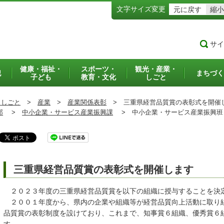
文字サイズ変更
元に戻す
縮小
サイ
健康・福祉・
スポーツ・
観光・産業・
犯
まちづく
子ども
教育・文化
しごと
・しごと
>
産業
>
産業関係表彰
>
三重県経営品質賞の表彰式を開催
部
>
中小企業・サービス産業振興課
>
中小企業・サービス産業振興
三重県経営品質賞の表彰式を開催します
２０２３年度の三重県経営品質賞を以下の組織に授与することを決
２００１年度から、県内の企業や組織等が経営品質向上活動に取り
品質賞の表彰制度を設けており、これまで、知事賞６組織、優秀賞６