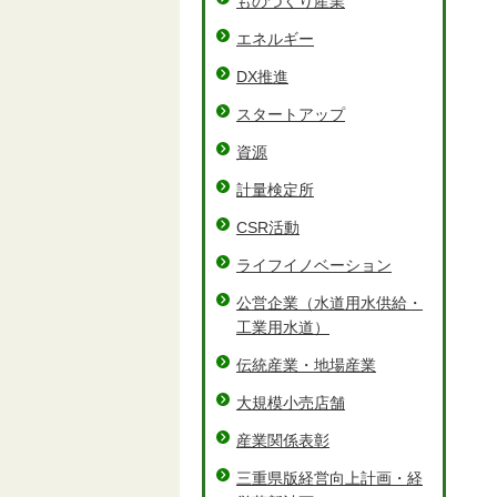
ものづくり産業
エネルギー
DX推進
スタートアップ
資源
計量検定所
CSR活動
ライフイノベーション
公営企業（水道用水供給・
工業用水道）
伝統産業・地場産業
大規模小売店舗
産業関係表彰
三重県版経営向上計画・経