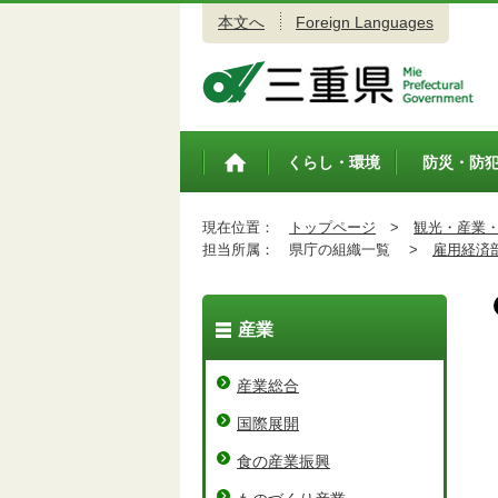
本文へ
Foreign Languages
三重県公式ウェブサイト
くらし・環境
防災・防
トップペ
ージ
現在位置：
トップページ
>
観光・産業
担当所属：
県庁の組織一覧 >
雇用経済
産業
産業総合
国際展開
食の産業振興