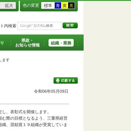
色の変更
拡大
標準
青
黄
黒
ト内検索
県政・
り
組織・業務
お知らせ情報
します
班
令和06年05月09日
印刷する
定し、表彰式を開催します。
組む際の目標となるよう、三重県経営
組織、奨励賞１９組織が受賞していま