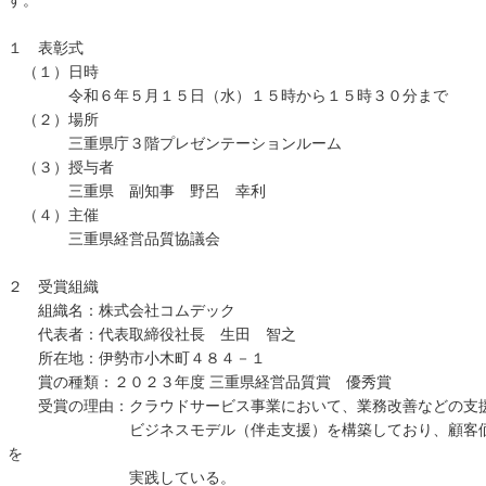
す。
１ 表彰式
（１）日時
令和６年５月１５日（水）１５時から１５時３０分まで
（２）場所
三重県庁３階プレゼンテーションルーム
（３）授与者
三重県 副知事 野呂 幸利
（４）主催
三重県経営品質協議会
２ 受賞組織
組織名：株式会社コムデック
代表者：代表取締役社長 生田 智之
所在地：伊勢市小木町４８４－１
賞の種類：２０２３年度 三重県経営品質賞 優秀賞
受賞の理由：クラウドサービス事業において、業務改善などの支援
ビジネスモデル（伴走支援）を構築しており、顧客価値
を
実践している。