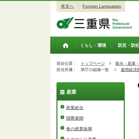
本文へ
Foreign Languages
三重県公式ウェブサイト
くらし・環境
防災・防
トップペ
ージ
現在位置：
トップページ
>
観光・産業
担当所属：
県庁の組織一覧 >
雇用経済
産業
産業総合
国際展開
食の産業振興