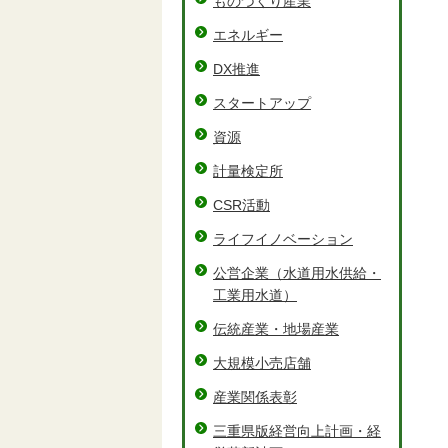
ものづくり産業
エネルギー
DX推進
スタートアップ
資源
計量検定所
CSR活動
ライフイノベーション
公営企業（水道用水供給・
工業用水道）
伝統産業・地場産業
大規模小売店舗
産業関係表彰
三重県版経営向上計画・経