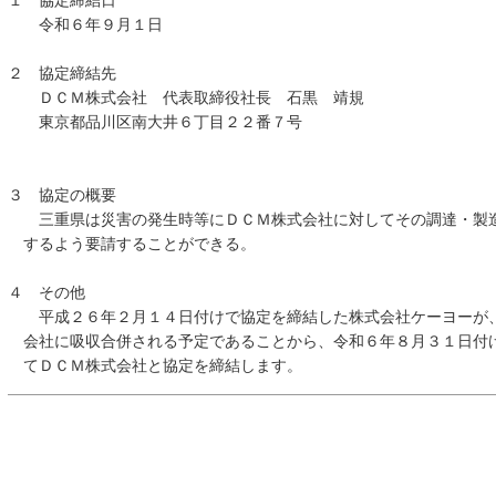
１ 協定締結日
令和６年９月１日
２ 協定締結先
ＤＣＭ株式会社 代表取締役社長 石黒 靖規
東京都品川区南大井６丁目２２番７号
３ 協定の概要
三重県は災害の発生時等にＤＣＭ株式会社に対してその調達・製造
するよう要請することができる。
４ その他
平成２６年２月１４日付けで協定を締結した株式会社ケーヨーが、
会社に吸収合併される予定であることから、令和６年８月３１日付
てＤＣＭ株式会社と協定を締結します。