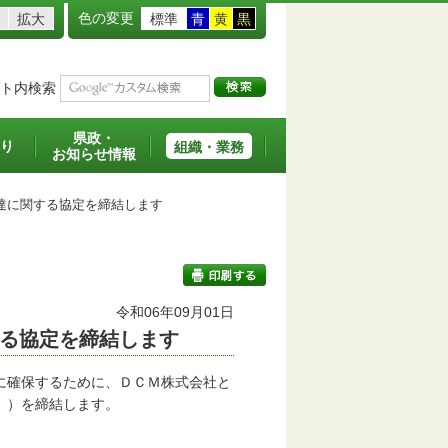
色の変更
拡大
標準
青
黄
黒
ト内検索
県政・
り
組織・業務
お知らせ情報
達に関する協定を締結します
班
令和06年09月01日
る協定を締結します
印刷する
に確保するために、ＤＣＭ株式会社と
。）を締結します。