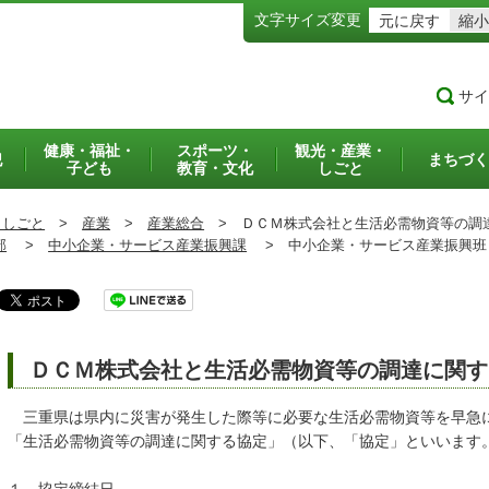
文字サイズ変更
元に戻す
縮小
サイ
健康・福祉・
スポーツ・
観光・産業・
犯
まちづく
子ども
教育・文化
しごと
・しごと
>
産業
>
産業総合
>
ＤＣＭ株式会社と生活必需物資等の調
部
>
中小企業・サービス産業振興課
>
中小企業・サービス産業振興
ＤＣＭ株式会社と生活必需物資等の調達に関す
三重県は県内に災害が発生した際等に必要な生活必需物資等を早急
「生活必需物資等の調達に関する協定」（以下、「協定」といいます