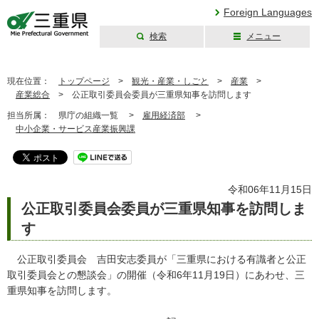
Foreign Languages
検索
メニュー
三重県公式ウェブ
サイト
現在位置：
トップページ
>
観光・産業・しごと
>
産業
>
産業総合
>
公正取引委員会委員が三重県知事を訪問します
担当所属：
県庁の組織一覧 >
雇用経済部
>
中小企業・サービス産業振興課
令和06年11月15日
公正取引委員会委員が三重県知事を訪問しま
す
公正取引委員会 吉田安志委員が「三重県における有識者と公正
取引委員会との懇談会」の開催（令和6年11月19日）にあわせ、三
重県知事を訪問します。