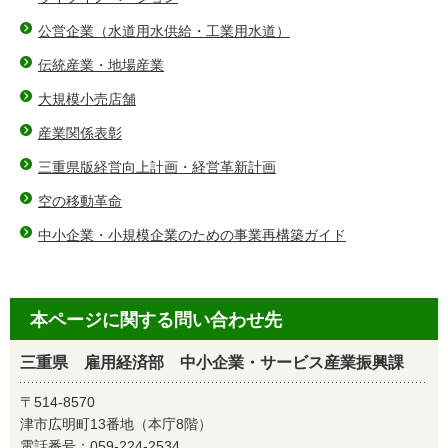
公営企業（水道用水供給・工業用水道）
伝統産業・地場産業
大規模小売店舗
産業関係表彰
三重県版経営向上計画・経営革新計画
空の移動革命
中小企業・小規模企業のための事業再構築ガイド
本ページに関する問い合わせ先
三重県 雇用経済部 中小企業・サービス産業振興課
〒514-8570
津市広明町13番地（本庁8階）
電話番号：
059-224-2534