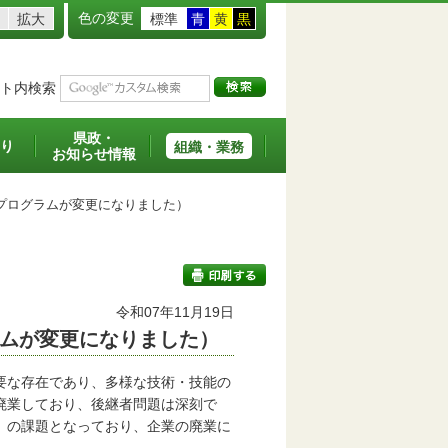
色の変更
拡大
標準
青
黄
黒
ト内検索
県政・
り
組織・業務
お知らせ情報
プログラムが変更になりました）
班
令和07年11月19日
ムが変更になりました）
印刷する
要な存在であり、多様な技術・技能の
廃業しており、後継者問題は深刻で
」の課題となっており、企業の廃業に