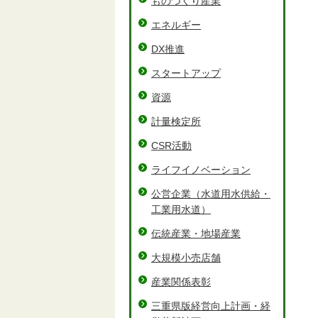
ものづくり産業
エネルギー
DX推進
スタートアップ
資源
計量検定所
CSR活動
ライフイノベーション
公営企業（水道用水供給・
工業用水道）
伝統産業・地場産業
大規模小売店舗
産業関係表彰
三重県版経営向上計画・経