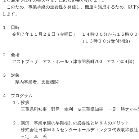
よる雇用や技術の喪失を食い止める必要があります。
このため、事業承継の重要性を発信し、機運を醸成するため、以下
します。
１ 日時
令和７年１１月２８日（金曜日） １４時００分から１５時００
（１３時３０分受付開始）
２ 会場
アストプラザ アストホール（津市羽所町700 アスト津４階）
３ 対象
県内事業者、支援機関
４ プログラム
１．挨拶
三重県副知事 野呂 幸利 ※三重県知事 一見 勝之から変
２．講演 事業承継の早期検討の必要性とＭ＆Ａのメリット
株式会社日本Ｍ＆Ａセンターホールディングス代表取締役社
三宅 卓 氏