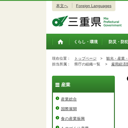
本文へ
Foreign Languages
三重県公式ウェブサイト
くらし・環境
防災・防
トップペ
ージ
現在位置：
トップページ
>
観光・産業
担当所属：
県庁の組織一覧 >
雇用経済
産業
産業総合
国際展開
食の産業振興