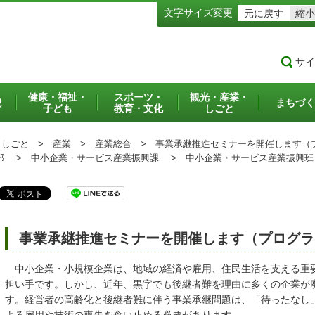
文字サイズ変更
元に戻す
縮小
サイ
健康・福祉・
スポーツ・
観光・産業・
犯
まちづく
子ども
教育・文化
しごと
・しごと
>
産業
>
産業総合
>
事業承継推進セミナーを開催します（
部
>
中小企業・サービス産業振興課
>
中小企業・サービス産業振興
事業承継推進セミナーを開催します（プログラ
中小企業・小規模企業は、地域の経済や雇用、住民生活を支える重
担い手です。しかし、近年、黒字でも後継者難を理由に多くの企業が
す。経営者の高齢化と後継者難に伴う事業承継問題は、「待ったなし