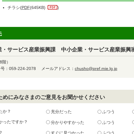
チラシ(
PDF
(645KB)
)
先
業・サービス産業振興課 中小企業・サービス産業振興
8階）
：059-224-2078
メールアドレス：
chusho@pref.mie.lg.jp
ためにみなさまのご意見をお聞かせください
たか？
充分だった
ふつう
かったですか？
分かりやすかった
ふつう
？
すぐに見つかった
ふつう