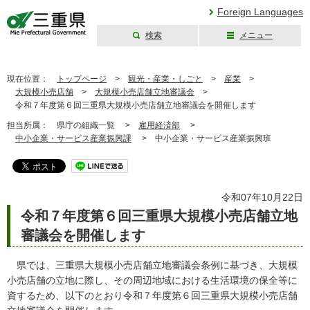
Foreign Languages
検索
メニュー
三重県公式ウェブ
サイト
現在位置：
トップページ
>
観光・産業・しごと
>
産業
>
大規模小売店舗
>
大規模小売店舗立地審議会
>
令和７年度第６回三重県大規模小売店舗立地審議会を開催します
担当所属：
県庁の組織一覧 >
雇用経済部
>
中小企業・サービス産業振興課
>
中小企業・サービス産業振興班
令和07年10月22日
令和７年度第６回三重県大規模小売店舗立地
審議会を開催します
県では、三重県大規模小売店舗立地審議会条例に基づき、大規模
小売店舗の立地に際し、その周辺地域における生活環境の保全等に
資するため、以下のとおり令和７年度第６回三重県大規模小売店舗