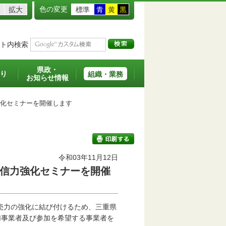
色の変更
拡大
標準
青
黄
黒
ト内検索
県政・
り
組織・業務
お知らせ情報
化セミナーを開催します
令和03年11月12日
発信力強化セミナーを開催
印刷する
売力の強化に結び付けるため、三重県
加事業者及び参加を希望する事業者を