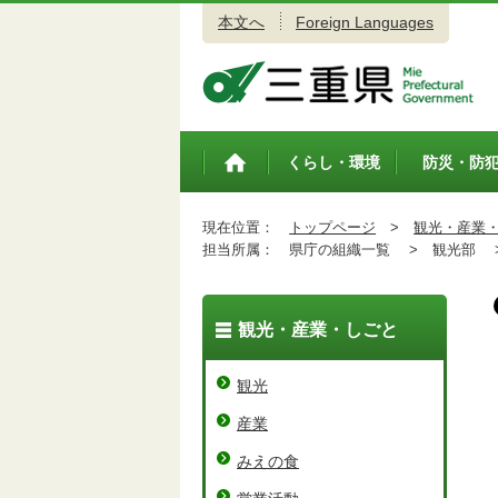
本文へ
Foreign Languages
三重県公式ウェブサイト
くらし・環境
防災・防
トップペ
ージ
現在位置：
トップページ
>
観光・産業
担当所属：
県庁の組織一覧 >
観光部 
観光・産業・しごと
観光
産業
みえの食