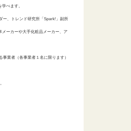
を学べます。
ダー、トレンド研究所「Spark!」副所
車メーカーや大手化粧品メーカー、ア
る事業者（各事業者１名に限ります）
。