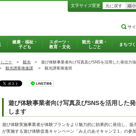
文字サイズ変更
元に戻す
縮小
サイ
健康・福祉・
スポーツ・
観光・産業・
犯
まちづく
子ども
教育・文化
しごと
・しごと
>
観光
>
遊び体験事業者向け写真及びSNSを活用した発信力強
>
観光誘客推進課
>
観光誘客推進班
遊び体験事業者向け写真及びSNSを活用した
します
遊び体験実施事業者が体験プランをより魅力的に効果的に発信し、販
が実施する遊び体験促進キャンペーン「みえのあそキャン'2 1」の参