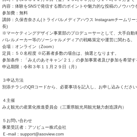
内容：体験をSNSで発信する際のポイントや魅力的な投稿のノウハウ
参加費：無料
講師：久保杏奈さん(トライバルメディアハウス Instagramチームリー
長)
※マーケティングデザイン事業部のプロデューサーとして、大手自動
パレルメーカー等のソーシャルメディアの戦略策定や運営に関わる。
会場：オンライン（Zoom）
定員：５０名程度 ※応募者多数の場合は、抽選となります。
参加条件：「みえのあそキャン‘２１」の参加事業者及び参加を希望す
申込期限：令和３年１１月２９日（月）
３申込方法
別添チラシのQRコードから、必要事項を記入し、お申し込みください
４主催
みえ観光の産業化推進委員会（三重県観光局観光魅力創造課内）
５お問い合わせ
事業受託者：アソビュー株式会社
Ｅ-mail：support@asoview.com