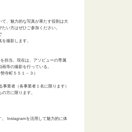
。
いて、魅力的な写真が果たす役割は大
びたい方はぜひご参加ください。
で
真を撮影します。
影を担当。現在は、アソビューの専属
動画等の撮影を行っている。
伊勢寺町５５１－３）
る事業者（各事業者１名に限ります）
ちの方に限ります。
 Instagramを活用して魅力的に体