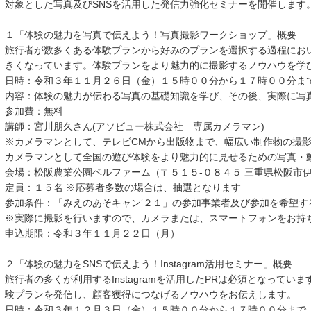
対象とした写真及びSNSを活用した発信力強化セミナーを開催します
１「体験の魅力を写真で伝えよう！写真撮影ワークショップ」概要
旅行者が数多くある体験プランから好みのプランを選択する過程にお
きくなっています。体験プランをより魅力的に撮影するノウハウを学
日時：令和３年１１月２６日（金）１５時００分から１７時００分ま
内容：体験の魅力が伝わる写真の基礎知識を学び、その後、実際に写
参加費：無料
講師：宮川朋久さん(アソビュー株式会社 専属カメラマン)
※カメラマンとして、テレビCMから出版物まで、幅広い制作物の撮
カメラマンとして全国の遊び体験をより魅力的に見せるための写真・
会場：松阪農業公園ベルファーム（〒５１５-０８４５ 三重県松阪市
定員：１５名 ※応募者多数の場合は、抽選となります
参加条件：「みえのあそキャン‘２１」の参加事業者及び参加を希望す
※実際に撮影を行いますので、カメラまたは、スマートフォンをお持
申込期限：令和３年１１月２２日（月）
２「体験の魅力をSNSで伝えよう！Instagram活用セミナー」概要
旅行者の多くが利用するInstagramを活用したPRは必須となっています。
験プランを発信し、顧客獲得につなげるノウハウをお伝えします。
日時：令和３年１２月３日（金）１５時００分から１７時００分まで