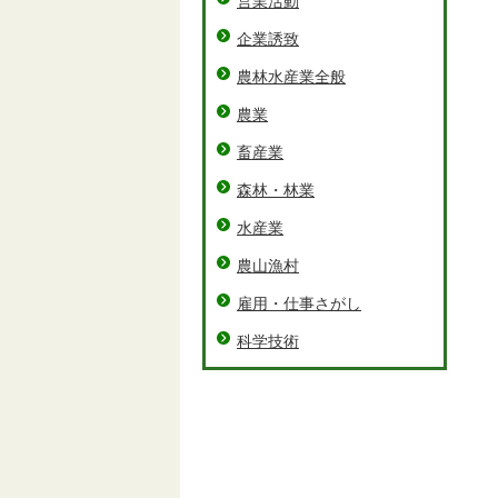
営業活動
企業誘致
農林水産業全般
農業
畜産業
森林・林業
水産業
農山漁村
雇用・仕事さがし
科学技術