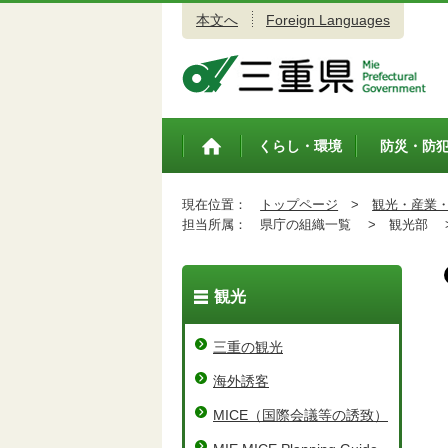
本文へ
Foreign Languages
三重県公式ウェブサイト
くらし・環境
防災・防
トップペ
ージ
現在位置：
トップページ
>
観光・産業
担当所属：
県庁の組織一覧 >
観光部 
観光
三重の観光
海外誘客
MICE（国際会議等の誘致）