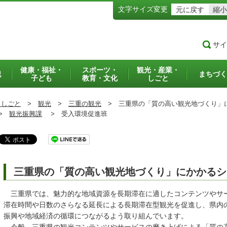
文字サイズ変更
元に戻す
縮小
サイ
健康・福祉・
スポーツ・
観光・産業・
犯
まちづく
子ども
教育・文化
しごと
・しごと
>
観光
>
三重の観光
>
三重県の「質の高い観光地づくり」
>
観光振興課
>
受入環境促進班
三重県の「質の高い観光地づくり」にかかるシ
三重県では、魅力的な地域資源を長期滞在に適したコンテンツやサ
滞在時間や日数のさらなる延長による長期滞在型観光を促進し、県内
振興や地域経済の循環につながるよう取り組んでいます。