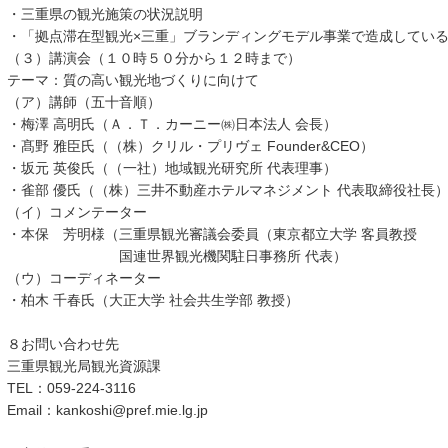
・三重県の観光施策の状況説明
・「拠点滞在型観光×三重」ブランディングモデル事業で造成してい
（３）講演会（１０時５０分から１２時まで）
テーマ：質の高い観光地づくりに向けて
（ア）講師（五十音順）
・梅澤 高明氏（Ａ．Ｔ．カーニー㈱日本法人 会長）
・髙野 雅臣氏（（株）クリル・プリヴェ Founder&CEO）
・坂元 英俊氏（（一社）地域観光研究所 代表理事）
・雀部 優氏（（株）三井不動産ホテルマネジメント 代表取締役社長
（イ）コメンテーター
・本保 芳明様（三重県観光審議会委員（東京都立大学 客員教授
国連世界観光機関駐日事務所 代表）
（ウ）コーディネーター
・柏木 千春氏（大正大学 社会共生学部 教授）
８お問い合わせ先
三重県観光局観光資源課
TEL：059-224-3116
Email：kankoshi@pref.mie.lg.jp