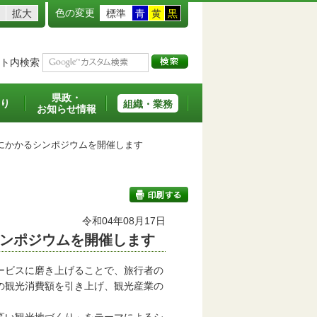
色の変更
拡大
標準
青
黄
黒
ト内検索
県政・
り
組織・業務
お知らせ情報
にかかるシンポジウムを開催します
令和04年08月17日
ンポジウムを開催します
印刷する
ービスに磨き上げることで、旅行者の
の観光消費額を引き上げ、観光産業の