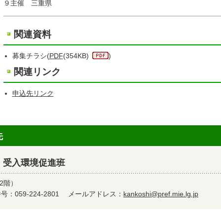
９主催 三重県
関連資料
募集チラシ(
PDF
(354KB)
)
関連リンク
申込先リンク
先
 受入環境促進班
2階）
：059-224-2801
メールアドレス：
kankoshi@pref.mie.lg.jp