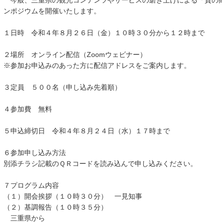
今般、三重県の観光コンテンツやサービスの磨き上げによる「質の
ンポジウムを開催いたします。
１日時 令和４年８月２６日（金）１０時３０分から１２時まで
２場所 オンライン配信（Zoomウェビナー）
※参加お申込みのあった方に配信アドレスをご案内します。
３定員 ５００名（申し込み先着順）
４参加費 無料
５申込締切日 令和４年８月２４日（水）１７時まで
６参加申し込み方法
別添チラシ記載のＱＲコードを読み込んで申し込みください。
７プログラム内容
（１）開会挨拶（１０時３０分） 一見知事
（２）基調報告（１０時３５分）
三重県から