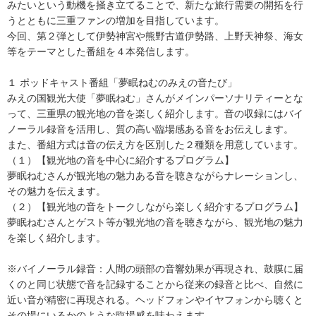
みたいという動機を掻き立てることで、新たな旅行需要の開拓を行
うとともに三重ファンの増加を目指しています。
今回、第２弾として伊勢神宮や熊野古道伊勢路、上野天神祭、海女
等をテーマとした番組を４本発信します。
１ ポッドキャスト番組「夢眠ねむのみえの音たび」
みえの国観光大使「夢眠ねむ」さんがメインパーソナリティーとな
って、三重県の観光地の音を楽しく紹介します。音の収録にはバイ
ノーラル録音を活用し、質の高い臨場感ある音をお伝えします。
また、番組方式は音の伝え方を区別した２種類を用意しています。
（１）【観光地の音を中心に紹介するプログラム】
夢眠ねむさんが観光地の魅力ある音を聴きながらナレーションし、
その魅力を伝えます。
（２）【観光地の音をトークしながら楽しく紹介するプログラム】
夢眠ねむさんとゲスト等が観光地の音を聴きながら、観光地の魅力
を楽しく紹介します。
※バイノーラル録音：人間の頭部の音響効果が再現され、鼓膜に届
くのと同じ状態で音を記録することから従来の録音と比べ、自然に
近い音が精密に再現される。ヘッドフォンやイヤフォンから聴くと
その場にいるかのような臨場感を味わえます。