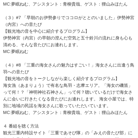
MC:夢眠ねむ、アシスタント：青柳貴哉、ゲスト：狸山みほたん
（３）#7 「早朝のお伊勢参りでココロがととのいました」伊勢神宮
（内宮）への音たび
【観光地の音を中心に紹介するプログラム】
伊勢神宮（内宮）の早朝の澄んだ空気と五十鈴川の流れに身も心も
清める、そんな音たびにお連れします。
MC:夢眠ねむ
（４）#8 「三重の海女さんの魅力はすごい！」海女さんに出逢う鳥
羽への音たび
【観光地の音をトークしながら楽しく紹介するプログラム】
海女漁（あまりょう）で有名な鳥羽・志摩エリア。「海女の磯笛」
って何！？「神明神社石神さん」って何？聴いているだけで海女さ
んに会いに行きたくなる音たびにお連れします。 海女小屋では、特
別に地域の民謡を海女さんに歌っていただいています。
MC:夢眠ねむ、アシスタント：青柳貴哉、ゲスト：狸山みほたん
４ 番組を聴く方法
観光三重内特設サイト「三重であそび隊」の「みえの音たび部」に