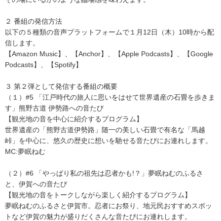
２ 番組の発信方法
以下の５種類の音声プラットフォームで１月12日（木）10時から配
信します。
【Amazon Music】、【Anchor】、【Apple Podcasts】、【Google
Podcasts】、【Spotify】
３ 第２弾として発信する番組の概要
（１）#5 「江戸時代の旅人に思いをはせて世界遺産の石畳を歩きま
す」熊野古道 伊勢路への音たび
【観光地の音を中心に紹介するプログラム】
世界遺産の「熊野古道伊勢路」随一の美しい石畳で有名な「馬越
峠」を中心に、悠久の歴史に想いを馳せる音たびにお連れします。
MC:夢眠ねむ
（２）#6 「やっぱり私の祖先は忍者かも!？」夢眠ねむのふるさ
と、伊賀への音たび
【観光地の音をトークしながら楽しく紹介するプログラム】
夢眠ねむのふるさと伊賀市。忍者にお祭り、地元民おすすめスポッ
トなど伊賀の魅力が盛りだくさんな音たびにお連れします。