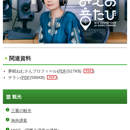
関連資料
夢眠ねむさんプロフィール(
PDF
(527KB)
)
チラシ(
PDF
(586KB)
)
観光
三重の観光
海外誘客