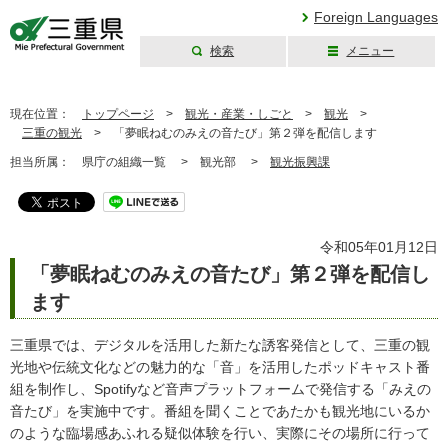
Foreign Languages
検索
メニュー
三重県公式ウェブ
サイト
現在位置：
トップページ
>
観光・産業・しごと
>
観光
>
三重の観光
>
「夢眠ねむのみえの音たび」第２弾を配信します
担当所属：
県庁の組織一覧 >
観光部 >
観光振興課
令和05年01月12日
「夢眠ねむのみえの音たび」第２弾を配信し
ます
三重県では、デジタルを活用した新たな誘客発信として、三重の観
光地や伝統文化などの魅力的な「音」を活用したポッドキャスト番
組を制作し、Spotifyなど音声プラットフォームで発信する「みえの
音たび」を実施中です。番組を聞くことであたかも観光地にいるか
のような臨場感あふれる疑似体験を行い、実際にその場所に行って