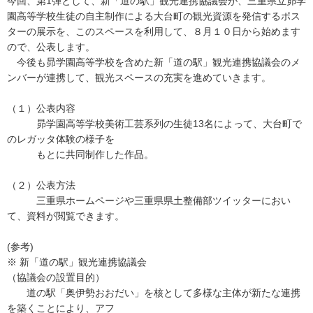
今回、第1弾として、新「道の駅」観光連携協議会が、三重県立昴学
園高等学校生徒の自主制作による大台町の観光資源を発信するポス
ターの展示を、このスペースを利用して、８月１０日から始めます
ので、公表します。
今後も昴学園高等学校を含めた新「道の駅」観光連携協議会のメ
ンバーが連携して、観光スペースの充実を進めていきます。
（１）公表内容
昴学園高等学校美術工芸系列の生徒13名によって、大台町で
のレガッタ体験の様子を
もとに共同制作した作品。
（２）公表方法
三重県ホームページや三重県県土整備部ツイッターにおい
て、資料が閲覧できます。
(参考)
※ 新「道の駅」観光連携協議会
（協議会の設置目的）
道の駅「奥伊勢おおだい」を核として多様な主体が新たな連携
を築くことにより、アフ