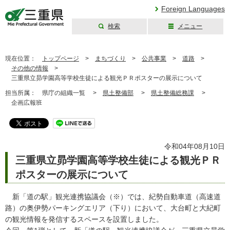
Foreign Languages
検索
メニュー
三重県公式ウェブ
サイト
現在位置：
トップページ
>
まちづくり
>
公共事業
>
道路
>
その他の情報
>
三重県立昴学園高等学校生徒による観光ＰＲポスターの展示について
担当所属：
県庁の組織一覧 >
県土整備部
>
県土整備総務課
>
企画広報班
令和04年08月10日
三重県立昴学園高等学校生徒による観光ＰＲ
ポスターの展示について
新「道の駅」観光連携協議会（※）では、紀勢自動車道（高速道
路）の奥伊勢パーキングエリア（下り）において、大台町と大紀町
の観光情報を発信するスペースを設置しました。