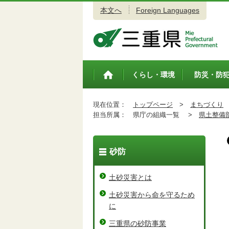
本文へ
Foreign Languages
三重県公式ウェブサイト
くらし・環境
防災・防
トップペ
ージ
現在位置：
トップページ
>
まちづくり
担当所属：
県庁の組織一覧 >
県土整備
砂防
土砂災害とは
土砂災害から命を守るため
に
三重県の砂防事業