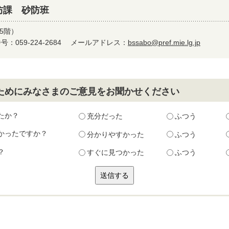
防課 砂防班
5階）
：059-224-2684
メールアドレス：
bssabo@pref.mie.lg.jp
ためにみなさまのご意見をお聞かせください
たか？
充分だった
ふつう
かったですか？
分かりやすかった
ふつう
？
すぐに見つかった
ふつう