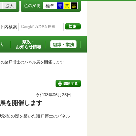
色の変更
拡大
標準
青
黄
黒
ト内検索
県政・
り
組織・業務
お知らせ情報
の諸戸博士のパネル展を開催します
令和03年06月25日
展を開催します
印刷する
代砂防の礎を築いた諸戸博士のパネル