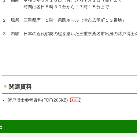
１ 期間 令和３年６月２８日（月）から７月２日（金）まで
時間は各日８時３０分から１７時１５分まで
２ 場所 三重県庁 １階 県民ホール（津市広明町１３番地）
３ 内容 日本の近代砂防の礎を築いた三重県桑名市出身の諸戸博士
関連資料
諸戸博士参考資料(
PDF
(265KB)
)
先