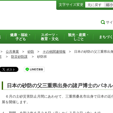
文字サイズ変更
元に戻す
縮小
サイ
健康・福祉・
スポーツ・
観光・産業・
犯
まちづく
子ども
教育・文化
しごと
>
公共事業
>
砂防
>
その他関連情報
>
日本の砂防の父三重県出身
部
>
防災砂防課
>
砂防班
日本の砂防の父三重県出身の諸戸博士のパネル
６月の土砂災害防止月間にあわせて、三重県桑名市出身で日本の近
展を開催します。