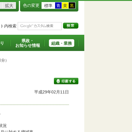
色の変更
拡大
標準
青
黄
黒
ト内検索
県政・
り
組織・業務
お知らせ情報
月分）
平成29年02月11日
印刷する
。
着工状況