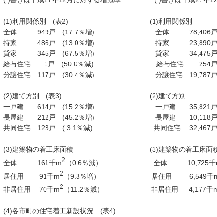
( )書きは平成27年12月に対する増減率 ( )書きは平成27年1
(1)利用関係別 (表2) (1)利用関
全体 949戸 (17.7％増) 全体 78,406戸
持家 486戸 (13.0％増) 持家 23,890戸
貸家 345戸 (67.5％増) 貸家 34,475戸
給与住宅 1戸 (50.0％減) 給与住宅 254戸 
分譲住宅 117戸 (30.4％減) 分譲住宅 19,787戸
(2)建て方別 (表3) (2)建て方別
一戸建 614戸 (15.2％増) 一戸建 35,821戸
長屋建 212戸 (45.2％増) 長屋建 10,118戸
共同住宅 123戸 ( 3.1％減) 共同住宅 32,467戸
(3)建築物の着工床面積 (3)建築物の着工
2
全体 161千m
（0.6％減） 全体 10,725千
2
居住用 91千m
（9.3％増） 居住用 6,549千
2
非居住用 70千m
（11.2％減） 非居住用 4,177千
(4)各市町の住宅着工新設状況 (表4)