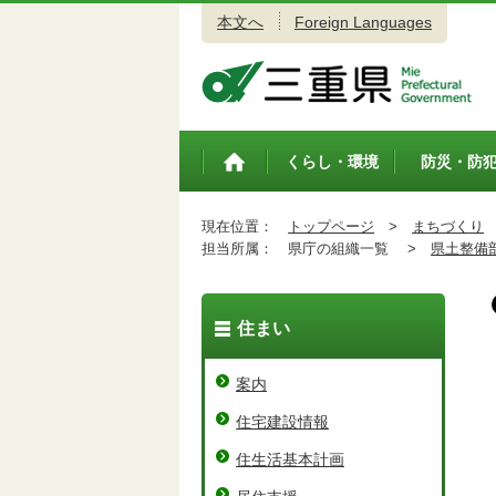
本文へ
Foreign Languages
三重県公式ウェブサイト
くらし・環境
防災・防
トップペ
ージ
現在位置：
トップページ
>
まちづくり
担当所属：
県庁の組織一覧 >
県土整備
住まい
案内
住宅建設情報
住生活基本計画