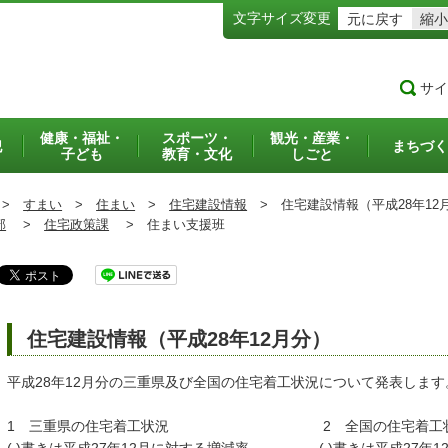
文字サイズ変更
元に戻す
縮小
サイ
健康・福祉・
スポーツ・
観光・産業・
犯
まちづく
子ども
教育・文化
しごと
>
すまい
>
住まい
>
住宅建設情報
>
住宅建設情報（平成28年12
部
>
住宅政策課
>
住まい支援班
住宅建設情報（平成28年12月分）
平成28年12月分の三重県及び全国の住宅着工状況について発表します
1 三重県の住宅着工状況 2 全国の住宅