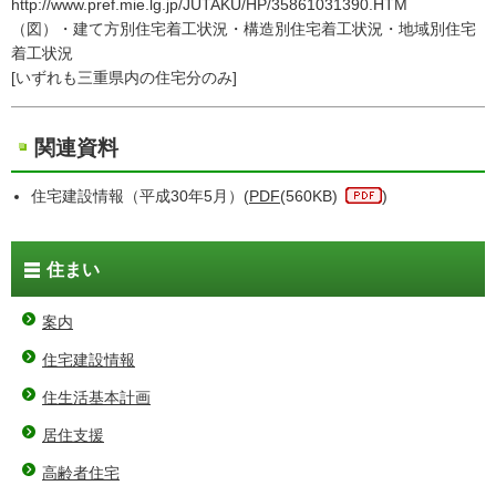
http://www.pref.mie.lg.jp/JUTAKU/HP/35861031390.HTM
（図）・建て方別住宅着工状況・構造別住宅着工状況・地域別住宅
着工状況
[いずれも三重県内の住宅分のみ]
関連資料
住宅建設情報（平成30年5月）(
PDF
(560KB)
)
住まい
案内
住宅建設情報
住生活基本計画
居住支援
高齢者住宅