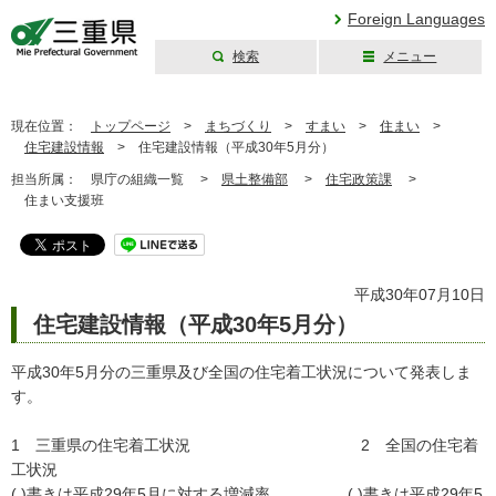
Foreign Languages
検索
メニュー
三重県公式ウェブ
サイト
現在位置：
トップページ
>
まちづくり
>
すまい
>
住まい
>
住宅建設情報
>
住宅建設情報（平成30年5月分）
担当所属：
県庁の組織一覧 >
県土整備部
>
住宅政策課
>
住まい支援班
平成30年07月10日
住宅建設情報（平成30年5月分）
平成30年5月分の三重県及び全国の住宅着工状況について発表しま
す。
1 三重県の住宅着工状況 2 全国の住宅着
工状況
( )書きは平成29年5月に対する増減率 ( )書きは平成29年5