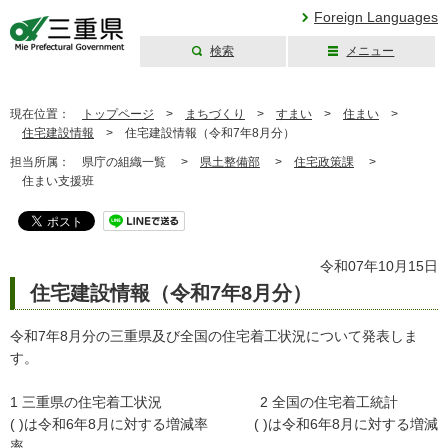
Foreign Languages
検索
メニュー
三重県公式ウェブ
サイト
現在位置：
トップページ
>
まちづくり
>
すまい
>
住まい
>
住宅建設情報
>
住宅建設情報（令和7年8月分）
担当所属：
県庁の組織一覧 >
県土整備部
>
住宅政策課
>
住まい支援班
令和07年10月15日
住宅建設情報（令和7年8月分）
令和7年8月分の三重県及び全国の住宅着工状況について発表しま
す。
1 三重県の住宅着工状況 2 全国の住宅着工統計
( )は令和6年8月に対する増減率 ( )は令和6年8月に対する増減
率