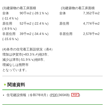
(3)建築物の着工床面積 (3)建築物の着工床面積
全体 90千m2 (-28.1％⇘) 全体 7,352千m2
(-11.4％⇘)
居住用 52千m2 (-22.4％⇘) 居住用 4,774千m2
(-8.9％⇘)
非居住用 39千m2 (-34.4％⇘) 非居住用 2,578千m2
(-15.6％⇘)
(4)各市の住宅着工新設状況（表4）
増加は伊賀市(+83.3％⇗)他3市、
減少は津市(-51.9％⇘)他8市、
増減なしは熊野市
となっています。
関連資料
住宅建設情報（令和7年8月）(
PDF
(365KB)
)